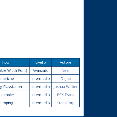
Tipo
Livello
Autore
able Width Font)
Avanzato
Near
eneriche
Intermedio
DeJap
g Playstation
Intermedio
Joshua Walker
ssembler
Intermedio
PSX Trans
umping
Intermedio
TransCorp