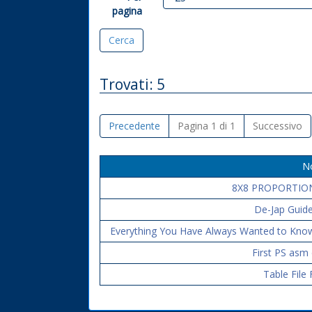
pagina
Trovati: 5
Precedente
Pagina 1 di 1
Successivo
N
8X8 PROPORTIO
De-Jap Guide
Everything You Have Always Wanted to Know 
First PS asm 
Table File