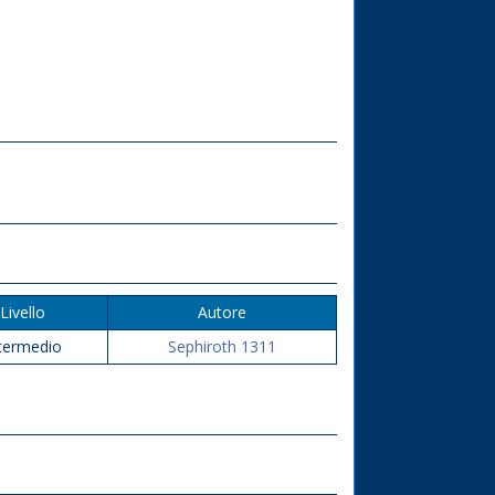
Livello
Autore
termedio
Sephiroth 1311