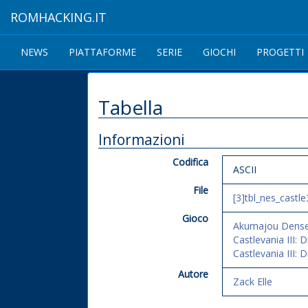
ROMHACKING.IT
NEWS
PIATTAFORME
SERIE
GIOCHI
PROGETTI
Tabella
Informazioni
Codifica
ASCII
File
[3]tbl_nes_castle
Gioco
Akumajou Dense
Castlevania III: 
Castlevania III: 
Autore
Zack Elle