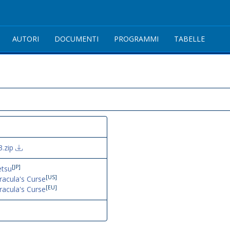
AUTORI
DOCUMENTI
PROGRAMMI
TABELLE
3.zip
[JP]
tsu
[US]
Dracula's Curse
[EU]
Dracula's Curse