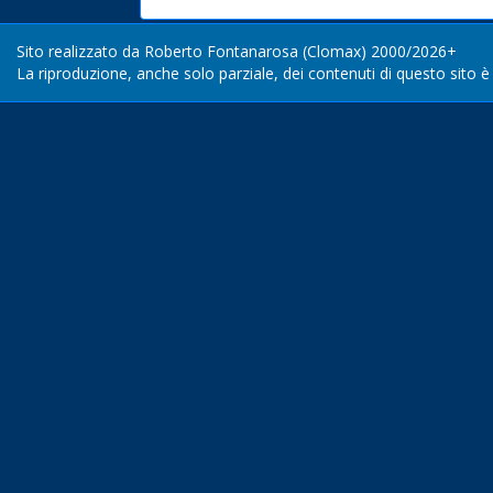
Sito realizzato da Roberto Fontanarosa (Clomax) 2000/2026+
La riproduzione, anche solo parziale, dei contenuti di questo sito è