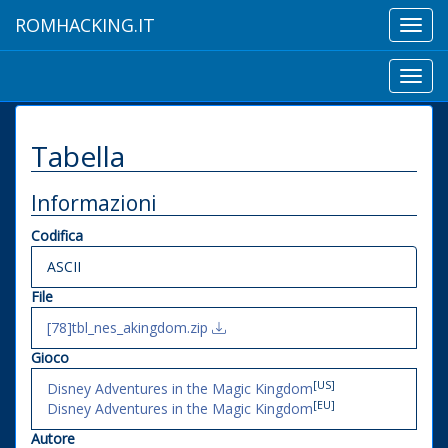
ROMHACKING.IT
Toggl
navig
Toggl
navig
Tabella
Informazioni
Codifica
ASCII
File
[78]tbl_nes_akingdom.zip
Gioco
[US]
Disney Adventures in the Magic Kingdom
[EU]
Disney Adventures in the Magic Kingdom
Autore