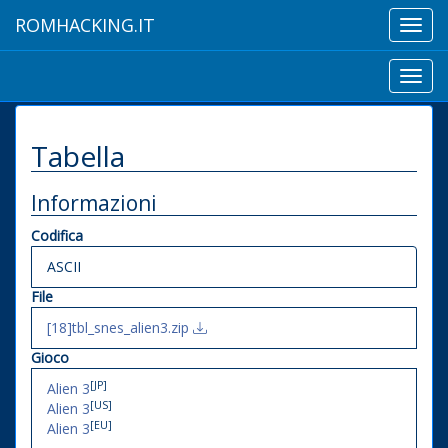
ROMHACKING.IT
Toggl
navig
Toggl
navig
Tabella
Informazioni
Codifica
ASCII
File
[18]tbl_snes_alien3.zip
Gioco
[JP]
Alien 3
[US]
Alien 3
[EU]
Alien 3