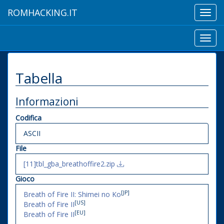
ROMHACKING.IT
Toggl
navig
Toggl
navig
Tabella
Informazioni
Codifica
ASCII
File
[11]tbl_gba_breathoffire2.zip
Gioco
[JP]
Breath of Fire II: Shimei no Ko
[US]
Breath of Fire II
[EU]
Breath of Fire II