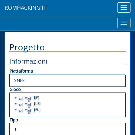
ROMHACKING.IT
Toggl
navig
Toggl
navig
Progetto
Informazioni
Piattaforma
SNES
Gioco
[JP]
Final Fight
[US]
Final Fight
[EU]
Final Fight
Tipo
T