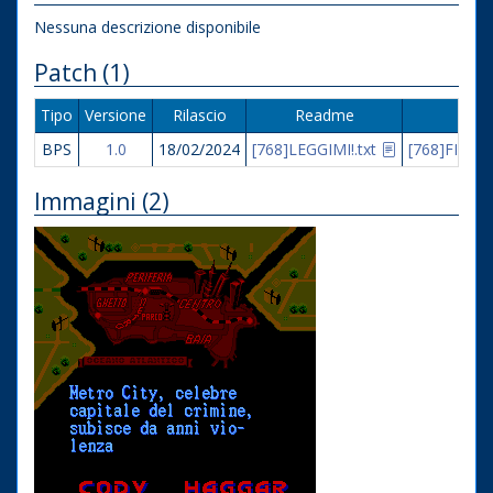
Nessuna descrizione disponibile
Patch (1)
Tipo
Versione
Rilascio
Readme
F
BPS
1.0
18/02/2024
[768]LEGGIMI!.txt
[768]FINAL
Immagini (2)