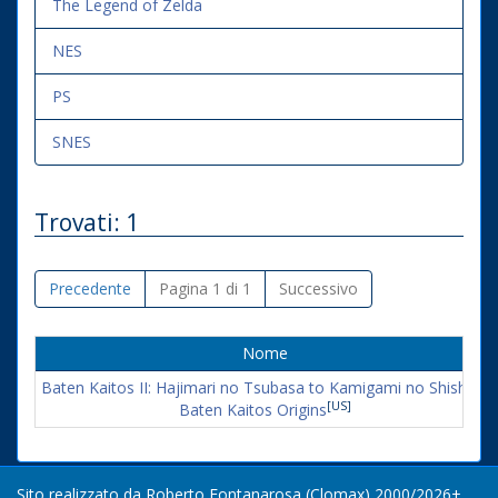
The Legend of Zelda
NES
PS
SNES
Trovati: 1
Precedente
Pagina 1 di 1
Successivo
Nome
[JP]
Baten Kaitos II: Hajimari no Tsubasa to Kamigami no Shishi
[US]
Baten Kaitos Origins
Sito realizzato da Roberto Fontanarosa (Clomax) 2000/2026+