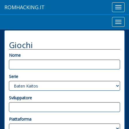
ROMHACKING.IT
Toggl
navig
Toggl
navig
Giochi
Nome
Serie
Sviluppatore
Piattaforma