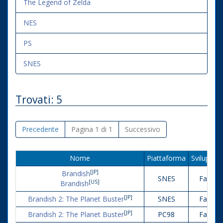
The Legend of Zelda
NES
PS
SNES
Trovati: 5
Precedente
Pagina 1 di 1
Successivo
Nome
Piattaforma
Sviluppat
[JP]
Brandish
SNES
Falcom
[US]
Brandish
[JP]
Brandish 2: The Planet Buster
SNES
Falcom
[JP]
Brandish 2: The Planet Buster
PC98
Falcom