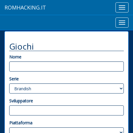
ROMHACKING.IT
Toggl
navig
Toggl
navig
Giochi
Nome
Serie
Sviluppatore
Piattaforma