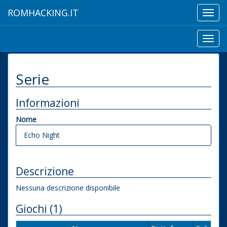
ROMHACKING.IT
Toggl
navig
Toggl
navig
Serie
Informazioni
Nome
Echo Night
Descrizione
Nessuna descrizione disponibile
Giochi (1)