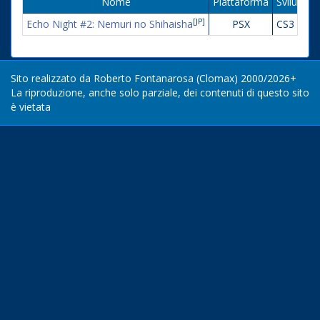
Nome
Piattaforma
Sviluppat
[JP]
Echo Night #2: Nemuri no Shihaisha
PSX
CS3 Divis
Sito realizzato da Roberto Fontanarosa (Clomax) 2000/2026+
La riproduzione, anche solo parziale, dei contenuti di questo sito
è vietata