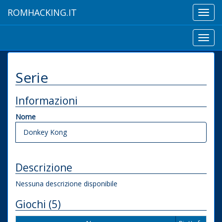
ROMHACKING.IT
Toggl
navig
Toggl
navig
Serie
Informazioni
Nome
Donkey Kong
Descrizione
Nessuna descrizione disponibile
Giochi (5)