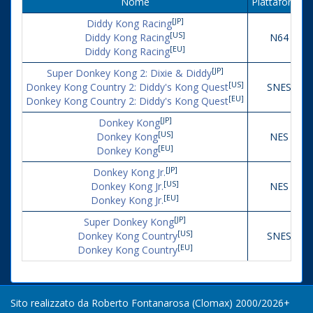
Nome
Piattaforma
[JP]
Diddy Kong Racing
[US]
Diddy Kong Racing
N64
[EU]
Diddy Kong Racing
[JP]
Super Donkey Kong 2: Dixie & Diddy
[US]
Donkey Kong Country 2: Diddy's Kong Quest
SNES
[EU]
Donkey Kong Country 2: Diddy's Kong Quest
[JP]
Donkey Kong
[US]
Donkey Kong
NES
[EU]
Donkey Kong
[JP]
Donkey Kong Jr.
[US]
Donkey Kong Jr.
NES
[EU]
Donkey Kong Jr.
[JP]
Super Donkey Kong
[US]
Donkey Kong Country
SNES
[EU]
Donkey Kong Country
Sito realizzato da Roberto Fontanarosa (Clomax) 2000/2026+