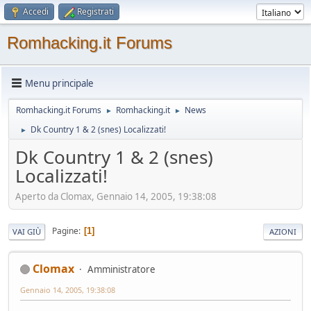
Accedi
Registrati
Romhacking.it Forums
Menu principale
Romhacking.it Forums
Romhacking.it
News
►
►
Dk Country 1 & 2 (snes) Localizzati!
►
Dk Country 1 & 2 (snes)
Localizzati!
Aperto da Clomax, Gennaio 14, 2005, 19:38:08
Pagine
1
VAI GIÙ
AZIONI
Clomax
Amministratore
Gennaio 14, 2005, 19:38:08