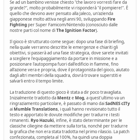
Se ad un bambino venisse chiesto "che lavoro vorresti fare da
grande?", molto probabilmente vi risponderà "il pompiere!". È
quello che devono aver pensato alla Jaleco, un'azienda
giapponese molto attiva negli anni 90, sviluppando
Fire
Fighting
per Super Famicom/Nintendo (conosciuto dalle
nostre parti col nome di
The Ignition Factor
).
Il gioco è strutturato come segue: dopo una fase di briefing,
nella quale verranno descritte le emergenze e chiariti gli
obiettivi, si passerà ad una fase strategica, dove sarete invitati
a scegliere l'equipaggiamento da portare in missione e a
posizionare l'autopompa fuori dall'edificio in fiamme, fino
all'azione vera e propria, dove il protagonista del gioco, aiutato
dagli altri membri della squadra, dovrà trovare superstiti e
salvarli entro il tempo limite.
La traduzione di questo gioco è stata a dir poco travagliata.
Inizialmente tradotto da
Mentz
e
Mog
, a quest'ultimo va un
ringraziamento particolare, è passato di mano dai
SadNES cITy
ai
Mumble Translations
, i quali hanno revisionato tutto il
testo e apportato le dovute modifiche per tradurre i testi
rimanenti.
Ryo Hazuki
, infine, è stato determinante per le
classiche ciliegine da mettere sulla torta, nonché per tradurre
la grafica che non era stata tradotta nel primo rilascio. La patch
confezionata, completa al 100%, ha quindi una doppia