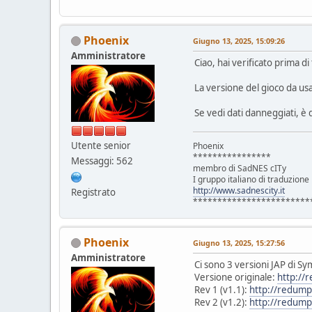
Phoenix
Giugno 13, 2025, 15:09:26
Amministratore
Ciao, hai verificato prima d
La versione del gioco da us
Se vedi dati danneggiati, è q
Utente senior
Phoenix
****************
Messaggi: 562
membro di SadNES cITy
I gruppo italiano di traduzion
http://www.sadnescity.it
Registrato
************************
Phoenix
Giugno 13, 2025, 15:27:56
Amministratore
Ci sono 3 versioni JAP di S
Versione originale:
http://
Rev 1 (v1.1):
http://redump
Rev 2 (v1.2):
http://redump