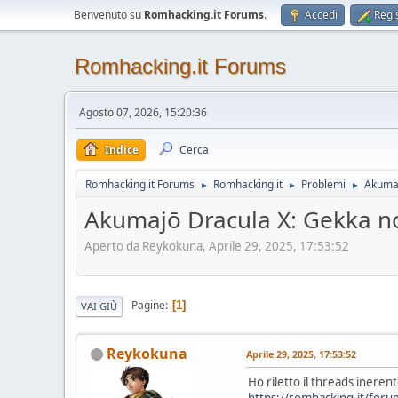
Benvenuto su
Romhacking.it Forums
.
Accedi
Regis
Romhacking.it Forums
Agosto 07, 2026, 15:20:36
Indice
Cerca
Romhacking.it Forums
Romhacking.it
Problemi
Akumaj
►
►
►
Akumajō Dracula X: Gekka n
Aperto da Reykokuna, Aprile 29, 2025, 17:53:52
Pagine
1
VAI GIÙ
Reykokuna
Aprile 29, 2025, 17:53:52
Ho riletto il threads ineren
https://romhacking.it/fo