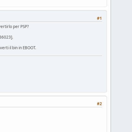
#1
vertirlo per PSP?
-86023].
verti il bin in EBOOT.
#2