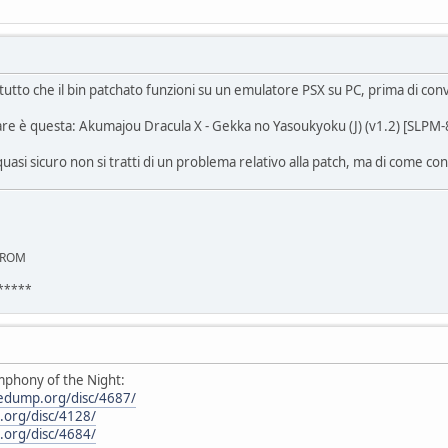
i tutto che il bin patchato funzioni su un emulatore PSX su PC, prima di con
are è questa: Akumajou Dracula X - Gekka no Yasoukyoku (J) (v1.2) [SLPM
uasi sicuro non si tratti di un problema relativo alla patch, ma di come con
e ROM
*****
ymphony of the Night:
redump.org/disc/4687/
.org/disc/4128/
.org/disc/4684/