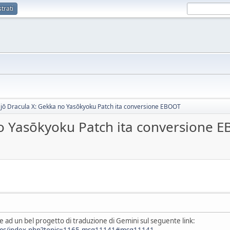
trati
ō Dracula X: Gekka no Yasōkyoku Patch ita conversione EBOOT
o Yasōkyoku Patch ita conversione 
te ad un bel progetto di traduzione di Gemini sul seguente link:
rums/index.php?topic=1165.msg11141#msg11141