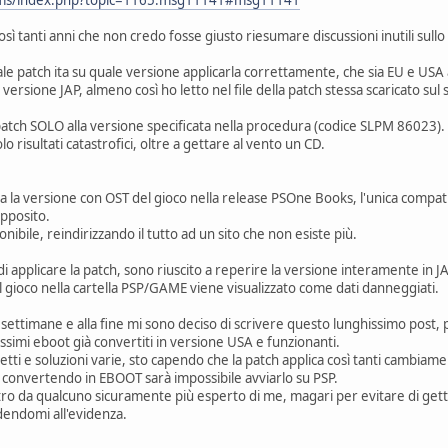
ì tanti anni che non credo fosse giusto riesumare discussioni inutili sullo
 tale patch ita su quale versione applicarla correttamente, che sia EU e U
 versione JAP, almeno così ho letto nel file della patch stessa scaricato sul
tch SOLO alla versione specificata nella procedura (codice SLPM 86023).
o risultati catastrofici, oltre a gettare al vento un CD.
ma la versione con OST del gioco nella release PSOne Books, l'unica compati
apposito.
nibile, reindirizzando il tutto ad un sito che non esiste più.
 di applicare la patch, sono riuscito a reperire la versione interamente in 
 gioco nella cartella PSP/GAME viene visualizzato come dati danneggiati.
a settimane e alla fine mi sono deciso di scrivere questo lunghissimo post, p
issimi eboot già convertiti in versione USA e funzionanti.
 letti e soluzioni varie, sto capendo che la patch applica così tanti cambia
e convertendo in EBOOT sarà impossibile avviarlo su PSP.
tro da qualcuno sicuramente più esperto di me, magari per evitare di gett
dendomi all'evidenza.