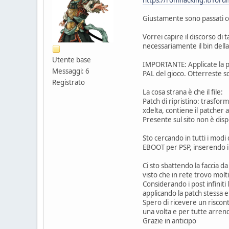
Giustamente sono passati cos
Vorrei capire il discorso di
necessariamente il bin della
Utente base
IMPORTANTE: Applicate la pa
Messaggi: 6
PAL del gioco. Otterreste sol
Registrato
La cosa strana è che il file:
Patch di ripristino: trasfor
xdelta, contiene il patcher 
Presente sul sito non è dispo
Sto cercando in tutti i modi
EBOOT per PSP, inserendo il
Ci sto sbattendo la faccia d
visto che in rete trovo molt
Considerando i post infiniti
applicando la patch stessa 
Spero di ricevere un riscon
una volta e per tutte arren
Grazie in anticipo