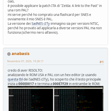
ciao,
è possibile applicare la patch ITA di "Zelda: A link to the Past" in
una rom PAL?
mi serve perché ho comprato una flashcard per SNES e
ovviamente il mio SNES è PAL.
La versione dei
SadNES cITy
immagino sia per versioni NTSC,
perché ho provato ad applicarla a diverse versioni PAL ma non
funziona (schermo nero all'avvio).
anabasis
Novembre 07, 2025, 19:28:17
#1
credo di aver RISOLTO:
analizzando le ROM USA e PAL con un hex editor (e usando
questa tbl
dei SadNES cITy), ho scoperto che il testo principale
inizia a
000E0017
e termina a
000E7F29
in entrambe le ROM: