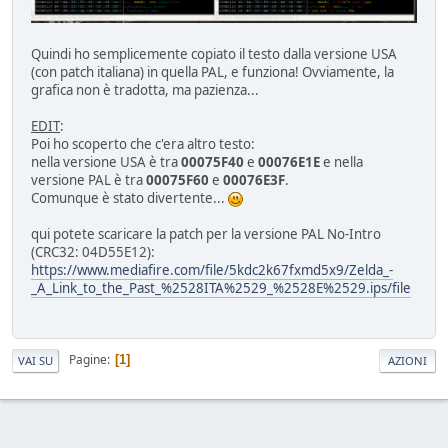
Quindi ho semplicemente copiato il testo dalla versione USA
(con patch italiana) in quella PAL, e funziona! Ovviamente, la
grafica non è tradotta, ma pazienza...
EDIT
:
Poi ho scoperto che c'era altro testo:
nella versione USA è tra
00075F40
e
00076E1E
e nella
versione PAL è tra
00075F60
e
00076E3F
.
Comunque è stato divertente...
qui potete scaricare la patch per la versione PAL No-Intro
(CRC32: 04D55E12):
https://www.mediafire.com/file/5kdc2k67fxmd5x9/Zelda_-
_A_Link_to_the_Past_%2528ITA%2529_%2528E%2529.ips/file
Pagine
1
VAI SU
AZIONI