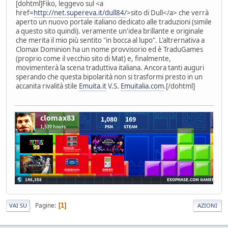
[dohtml]Fiko, leggevo sul <a
href=
http://net.supereva.it/dull84/
>sito di Dull</a> che verrà
aperto un nuovo portale italiano dedicato alle traduzioni (simile
a questo sito quindi). veramente un'idea brillante e originale
che merita il mio più sentito "in bocca al lupo". L'altrernativa a
Clomax Dominion ha un nome provvisorio ed è TraduGames
(proprio come il vecchio sito di Mat) e, finalmente,
movimenterà la scena traduttiva italiana. Ancora tanti auguri
sperando che questa bipolarità non si trasformi presto in un
accanita rivalità stile
Emuita.it
V.S.
Emuitalia.com
.[/dohtml]
Pagine
1
VAI SU
AZIONI