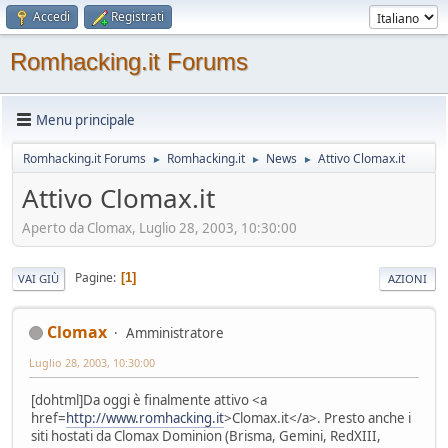
Accedi
Registrati
Romhacking.it Forums
Menu principale
Romhacking.it Forums
Romhacking.it
News
Attivo Clomax.it
►
►
►
Attivo Clomax.it
Aperto da Clomax, Luglio 28, 2003, 10:30:00
Pagine
1
VAI GIÙ
AZIONI
Clomax
Amministratore
Luglio 28, 2003, 10:30:00
[dohtml]Da oggi è finalmente attivo <a
href=
http://www.romhacking.it
>Clomax.it</a>. Presto anche i
siti hostati da Clomax Dominion (Brisma, Gemini, RedXIII,