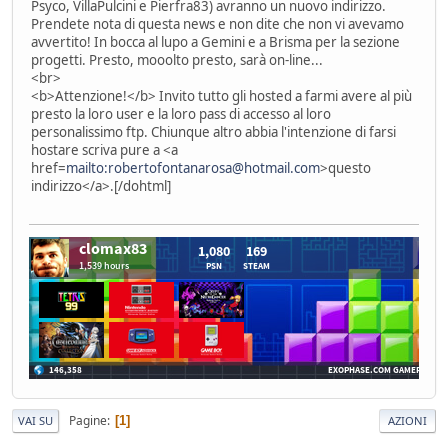
Psyco, VillaPulcini e Pierfra83) avranno un nuovo indirizzo.
Prendete nota di questa news e non dite che non vi avevamo
avvertito! In bocca al lupo a Gemini e a Brisma per la sezione
progetti. Presto, mooolto presto, sarà on-line...
<br>
<b>Attenzione!</b> Invito tutto gli hosted a farmi avere al più
presto la loro user e la loro pass di accesso al loro
personalissimo ftp. Chiunque altro abbia l'intenzione di farsi
hostare scriva pure a <a
href=
mailto:robertofontanarosa@hotmail.com
>questo
indirizzo</a>.[/dohtml]
Pagine
1
VAI SU
AZIONI