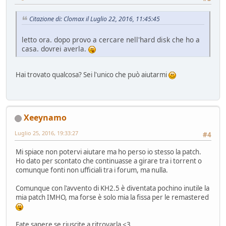
Citazione di: Clomax il Luglio 22, 2016, 11:45:45
letto ora. dopo provo a cercare nell'hard disk che ho a
casa. dovrei averla.
Hai trovato qualcosa? Sei l'unico che può aiutarmi
Xeeynamo
Luglio 25, 2016, 19:33:27
#4
Mi spiace non potervi aiutare ma ho perso io stesso la patch.
Ho dato per scontato che continuasse a girare tra i torrent o
comunque fonti non ufficiali tra i forum, ma nulla.
Comunque con l'avvento di KH2.5 è diventata pochino inutile la
mia patch IMHO, ma forse è solo mia la fissa per le remastered
Fate sapere se riuscite a ritrovarla <3