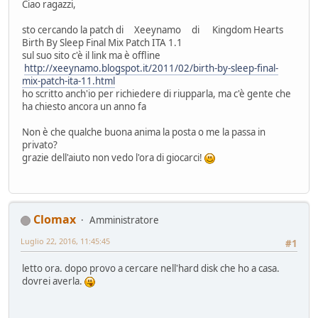
Ciao ragazzi,
sto cercando la patch di Xeeynamo di Kingdom Hearts
Birth By Sleep Final Mix Patch ITA 1.1
sul suo sito c'è il link ma è offline
http://xeeynamo.blogspot.it/2011/02/birth-by-sleep-final-
mix-patch-ita-11.html
ho scritto anch'io per richiedere di riupparla, ma c'è gente che
ha chiesto ancora un anno fa
Non è che qualche buona anima la posta o me la passa in
privato?
grazie dell'aiuto non vedo l'ora di giocarci!
Clomax
Amministratore
Luglio 22, 2016, 11:45:45
#1
letto ora. dopo provo a cercare nell'hard disk che ho a casa.
dovrei averla.