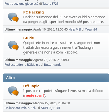
Re: traduzione gioco ps2
di
Tatore8725
PC Hacking
Hacking sul mondo del PC. Se avete dubbi o domande
da porgere agli esperti del mondo x86 postate pure.
Ultimo messaggio:
Aprile 10, 2025, 12:56:45
Help ME!
di
Yagan84
Guide
Qui potrete inserire o discutere su argomenti non
trattati da nessuna guida inerenti all'hacking in
generale che non sia Rom, Psx o Pc.
Ultimo messaggio:
Agosto 22, 2016, 21:00:41
Re:Sostitutire le ROMs n...
di
Butterhands
Altro
Off Topic
Il posto in cui potete sfogare la vostra mania di flood
(
niente spam!
).
Ultimo messaggio:
Maggio 15, 2026, 20:04:30
Ho lasciato Itch.io. Sol...
di
SUPER-J11BIT