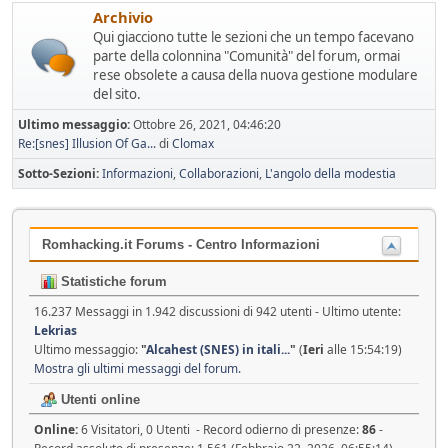
Archivio
Qui giacciono tutte le sezioni che un tempo facevano
parte della colonnina "Comunità" del forum, ormai
rese obsolete a causa della nuova gestione modulare
del sito.
Ultimo messaggio:
Ottobre 26, 2021, 04:46:20
Re:[snes] Illusion Of Ga...
di
Clomax
Sotto-Sezioni
Informazioni
Collaborazioni
L'angolo della modestia
Romhacking.it Forums - Centro Informazioni
Statistiche forum
16.237 Messaggi in 1.942 discussioni di 942 utenti - Ultimo utente:
Lekrias
Ultimo messaggio:
"
Alcahest (SNES) in itali...
"
(
Ieri
alle 15:54:19)
Mostra gli ultimi messaggi del forum.
Utenti online
Online:
6 Visitatori, 0 Utenti - Record odierno di presenze:
86
-