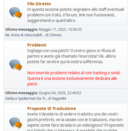
Filo Diretto
In questa sezione potete segnalare allo staff eventuali
problemi con il sito, il forum, link non funzionanti,
suggerimenti e quant'altro.
Ultimo messaggio:
Maggio 17, 2025, 10:58:35
Re: Anno di rilasciodell...
di
Clomax
Problemi
Inghippi con una patch? Il vostro gioco si rifiuta di
partire e avete già chiamato l'esorcista? Ok, allora
potete far sentire qui la vostra sofferenza.
Non inserite problemi relativi al rom hacking o simili.
Questa è una sezione esclusivamente dedicata alle
patch.
Ultimo messaggio:
Giugno 04, 2026, 22:49:02
Zelda e Spiderman Ita Tr...
di
Yagan84
Proposte di Traduzione
Avete il desiderio di vedere tradotto uno dei vostri
giochi preferiti, ve la cavate con le traduzioni, ma non
sapete come farvi strada in un videogioco? Proponete
qui il titolo che vi interessa, è possibile che qualche