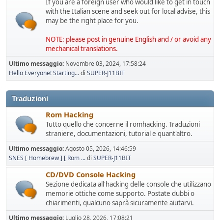
If you are a foreign user who would like to get in touch
with the Italian scene and seek out for local advise, this
may be the right place for you.
NOTE: please post in genuine English and / or avoid any
mechanical translations.
Ultimo messaggio:
Novembre 03, 2024, 17:58:24
Hello Everyone! Starting...
di
SUPER-J11BIT
Traduzioni
Rom Hacking
Tutto quello che concerne il romhacking. Traduzioni
straniere, documentazioni, tutorial e quant'altro.
Ultimo messaggio:
Agosto 05, 2026, 14:46:59
SNES [ Homebrew ] [ Rom ...
di
SUPER-J11BIT
CD/DVD Console Hacking
Sezione dedicata all'hacking delle console che utilizzano
memorie ottiche come supporto. Postate dubbi o
chiarimenti, qualcuno saprà sicuramente aiutarvi.
Ultimo messaggio:
Luglio 28, 2026, 17:08:21