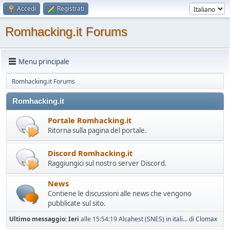
Accedi
Registrati
Romhacking.it Forums
Menu principale
Romhacking.it Forums
Romhacking.it
Portale Romhacking.it
Ritorna sulla pagina del portale.
Discord Romhacking.it
Raggiungici sul nostro server Discord.
News
Contiene le discussioni alle news che vengono
pubblicate sul sito.
Ultimo messaggio:
Ieri
alle 15:54:19
Alcahest (SNES) in itali...
di
Clomax