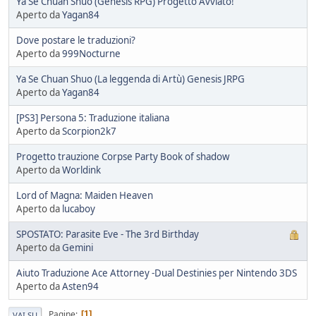
Ya Se Chuan Shuo (Genesis RPG) Progetto Avviato!
Aperto da
Yagan84
Dove postare le traduzioni?
Aperto da
999Nocturne
Ya Se Chuan Shuo (La leggenda di Artù) Genesis JRPG
Aperto da
Yagan84
[PS3] Persona 5: Traduzione italiana
Aperto da
Scorpion2k7
Progetto trauzione Corpse Party Book of shadow
Aperto da
Worldink
Lord of Magna: Maiden Heaven
Aperto da
lucaboy
SPOSTATO: Parasite Eve - The 3rd Birthday
Aperto da
Gemini
Aiuto Traduzione Ace Attorney -Dual Destinies per Nintendo 3DS
Aperto da
Asten94
Pagine
1
VAI SU