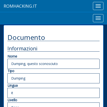
ROMHACKING.IT
Toggl
navig
Toggl
navig
Documento
Informazioni
Nome
Dumping, questo sconosciuto
Tipo
Dumping
Lingua
it
Livello