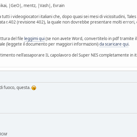
ikai, |GeO|, mentz, |Vash|, Evrain
 tutti i videogiocatori italiani che, dopo quasi sei mesi di vicissitudini, Tal
ta r.402 (revisione 402), la quale non dovrebbe presentare molti errori, c
ettura del file
leggimi qui
(se non avete Word, convertitelo in pdf tramite il
ale (leggete il documento per maggiori informazioni)
da scaricare qui
.
timento nell'assaporare IL capolavoro del Super NES completamente in it
i fuoco, questa.
e ROM