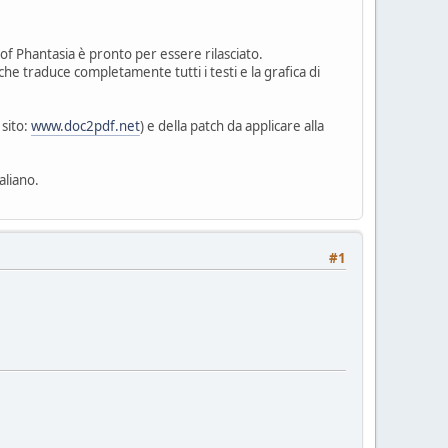
es of Phantasia è pronto per essere rilasciato.
he traduce completamente tutti i testi e la grafica di
 sito:
www.doc2pdf.net
) e della patch da applicare alla
aliano.
#1