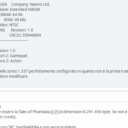
SIA Company: Namco Ltd.
 Extended HiROM
AM: 64 Kb
 ROM: 48 Mb
eo: NTSC
OM) Revision: 1.0
57 CRC32: E9946B84
----------------------
on: 1.0
t 2: Gamepad
2: Action
 dello zsnes 1.337 perfettamente configurato in quanto non è la prima trad
 devo modificare
e.
 essere la Tales of Phantasia (J) [!] di dimensioni 6.291.456 byte. Se non è
er credo).
ura con CRC: 0xe9946b84 e non avrai problemi.