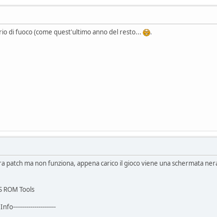
io di fuoco (come quest'ultimo anno del resto...
.
ra patch ma non funziona, appena carico il gioco viene una schermata nera 
S ROM Tools
nfo----------------------