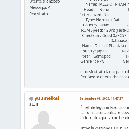
Utente silenzioso
Name: TALES OF PHANTA
Messaggi: 4
Header: None Bank:
Registrato
Interleaved: No SR
Type: Normal + Batt
Country: Japan Vid
ROM Speed: 120ns (FastR
Checksum: Good 0x7C
--------------------------Database----
Name: Tales of Phantasia
Country: Japan Revisi
Port 1: Gamepad Por
Genre 1: RPG Genre 
e ho sfruttato l'auto patch
Per favore ditemi che cosa
yuumeikai
Settembre 08, 2005, 14:47:27
Staff
È nel file leggimi la soluzion
La rom su cui applicare deve
differente (quella con head
Trova la versione (J) [!] p