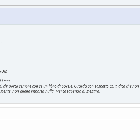
i.
e ROM
*****
i di chi porta sempre con sé un libro di poesie. Guarda con sospetto chi ti dice che no
 Mente, non gliene importa nulla. Mente sapendo di mentire.