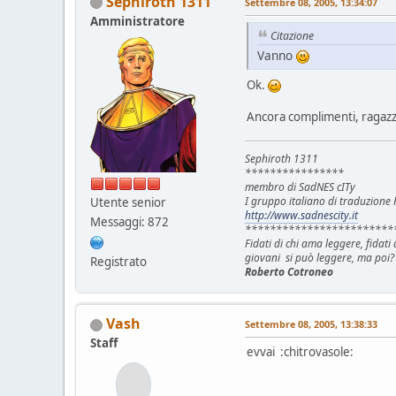
Sephiroth 1311
Settembre 08, 2005, 13:34:07
Amministratore
Citazione
Vanno
Ok.
Ancora complimenti, ragazz
Sephiroth 1311
****************
membro di SadNES cITy
I gruppo italiano di traduzion
Utente senior
http://www.sadnescity.it
Messaggi: 872
************************
Fidati di chi ama leggere, fidat
giovani si può leggere, ma poi?
Registrato
Roberto Cotroneo
Vash
Settembre 08, 2005, 13:38:33
Staff
evvai :chitrovasole: