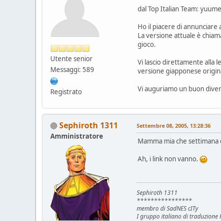
dal Top Italian Team: yuume
Ho il piacere di annunciare a
La versione attuale è chiama
gioco.
Utente senior
Vi lascio direttamente alla l
Messaggi: 589
versione giapponese origin
Vi auguriamo un buon diver
Registrato
Sephiroth 1311
Settembre 08, 2005, 13:28:36
Amministratore
Mamma mia che settimana d
Ah, i link non vanno.
Sephiroth 1311
****************
membro di SadNES cITy
I gruppo italiano di traduzion