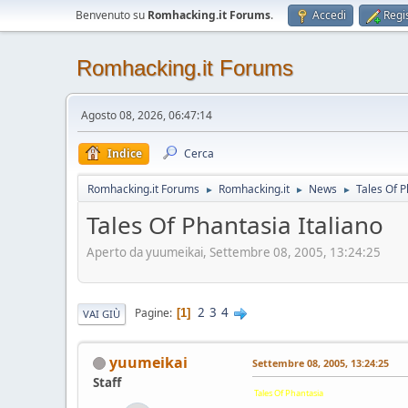
Benvenuto su
Romhacking.it Forums
.
Accedi
Regis
Romhacking.it Forums
Agosto 08, 2026, 06:47:14
Indice
Cerca
Romhacking.it Forums
Romhacking.it
News
Tales Of P
►
►
►
Tales Of Phantasia Italiano
Aperto da yuumeikai, Settembre 08, 2005, 13:24:25
2
3
4
Pagine
1
VAI GIÙ
yuumeikai
Settembre 08, 2005, 13:24:25
Staff
Tales Of Phantasia