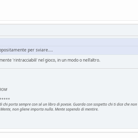
positamente per sviare....
mente 'rintracciabili' nel gioco, in un modo o nell'altro.
e ROM
*****
i di chi porta sempre con sé un libro di poesie. Guarda con sospetto chi ti dice che no
 Mente, non gliene importa nulla. Mente sapendo di mentire.