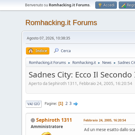
Benvenuto su
Romhacking.it Forums
.
Accedi
Regis
Romhacking.it Forums
Agosto 07, 2026, 10:38:35
Indice
Cerca
Romhacking.it Forums
Romhacking.it
News
Sadnes Cit
►
►
►
Sadnes City: Ecco Il Secondo 
Aperto da Sephiroth 1311, Febbraio 24, 2005, 16:20:54
2
3
Pagine
1
VAI GIÙ
Sephiroth 1311
Febbraio 24, 2005, 16:20:54
Amministratore
Ad un mese esatto dallo sca