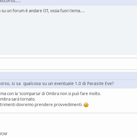
iscorso.....
o su un forum è andare OT, ossia fuori tema....
orso, si sa qualcosa su un eventuale 1.0 di Parasite Eve?
, ma con la 'scomparsa' di Ombra non si può fare molto.
Ombra sarà tornato.
 altrimenti dovremo prendere provvedimenti.
e ROM