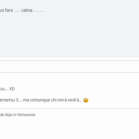
o fare . . . calma . . . . .
 su... XD
nsetsu 3... ma comunque chi vivrà vedrà...
uki dojo in Yamanose