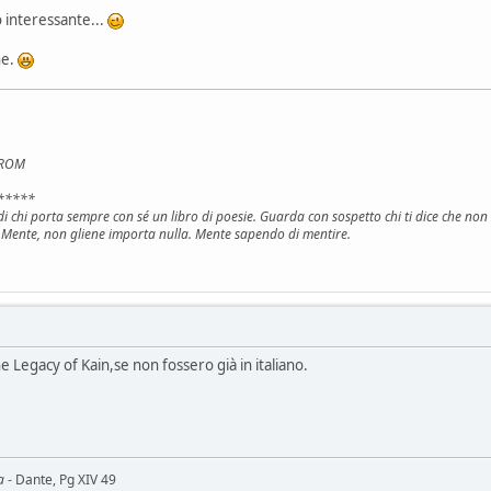
o interessante...
ne.
e ROM
*****
i di chi porta sempre con sé un libro di poesie. Guarda con sospetto chi ti dice che no
 Mente, non gliene importa nulla. Mente sapendo di mentire.
 Legacy of Kain,se non fossero già in italiano.
a
- Dante, Pg XIV 49