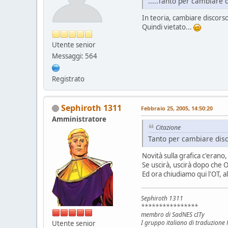
.....Tanto per cambiare d
In teoria, cambiare discors
Quindi vietato...
Utente senior
Messaggi: 564
Registrato
Sephiroth 1311
Febbraio 25, 2005, 14:50:20
Amministratore
Citazione
Tanto per cambiare disc
Novità sulla grafica c'erano
Se uscirà, uscirà dopo che 
Ed ora chiudiamo qui l'OT,
Sephiroth 1311
****************
membro di SadNES cITy
I gruppo italiano di traduzion
Utente senior