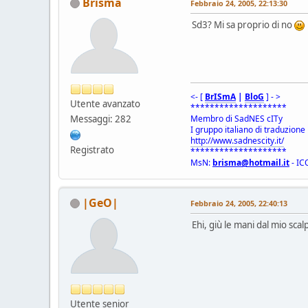
Brisma
Febbraio 24, 2005, 22:13:30
Sd3? Mi sa proprio di no
<- [
BrISmA
|
BloG
] - >
Utente avanzato
********************
Messaggi: 282
Membro di SadNES cITy
I gruppo italiano di traduzion
http://www.sadnescity.it/
Registrato
********************
MsN:
brisma@hotmail.it
- IC
|GeO|
Febbraio 24, 2005, 22:40:13
Ehi, giù le mani dal mio sca
Utente senior