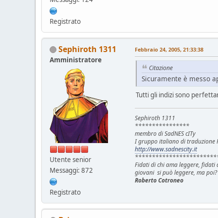
Registrato
Sephiroth 1311
Febbraio 24, 2005, 21:33:38
Amministratore
Citazione
Sicuramente è messo ap
Tutti gli indizi sono perfetta
Sephiroth 1311
****************
membro di SadNES cITy
I gruppo italiano di traduzion
http://www.sadnescity.it
************************
Utente senior
Fidati di chi ama leggere, fidat
Messaggi: 872
giovani si può leggere, ma poi?
Roberto Cotroneo
Registrato