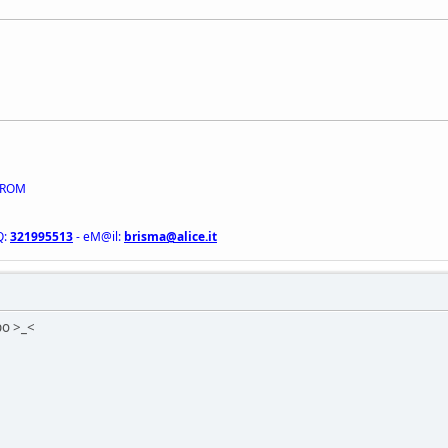
e ROM
Q:
321995513
- eM@il:
brisma@alice.it
lpo >_<