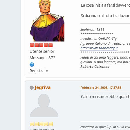
La cosa inizia a farsi davver
Si dia inizio al toto-traduzio
Sephiroth 1311
****************
membro di SadNES cITy
I gruppo italiano di traduzion
http://www.sadnescity.it
Utente senior
************************
Fidati di chi ama leggere, fidat
Messaggi: 872
giovani si può leggere, ma poi?
Roberto Cotroneo
Registrato
Jegriva
Febbraio 24, 2005, 17:37:55
Caino mi ispirerebbe qualche
cacciator di quei lupi in su la riv
Utente senior