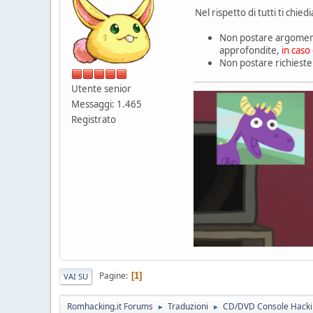
Nel rispetto di tutti ti chi
Non postare argomenti
approfondite,
in caso
Non postare richieste 
Utente senior
Messaggi: 1.465
Registrato
Pagine
1
VAI SU
Romhacking.it Forums
Traduzioni
CD/DVD Console Hack
►
►