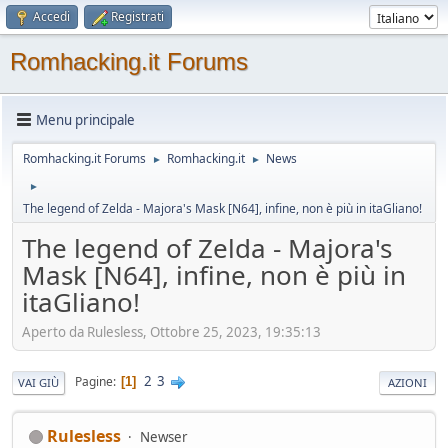
Accedi
Registrati
Romhacking.it Forums
Menu principale
Romhacking.it Forums
Romhacking.it
News
►
►
►
The legend of Zelda - Majora's Mask [N64], infine, non è più in itaGliano!
The legend of Zelda - Majora's
Mask [N64], infine, non è più in
itaGliano!
Aperto da Rulesless, Ottobre 25, 2023, 19:35:13
2
3
Pagine
1
VAI GIÙ
AZIONI
Rulesless
Newser