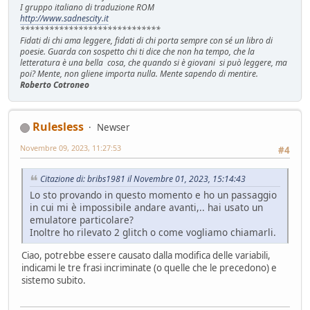
I gruppo italiano di traduzione ROM
http://www.sadnescity.it
*****************************
Fidati di chi ama leggere, fidati di chi porta sempre con sé un libro di
poesie. Guarda con sospetto chi ti dice che non ha tempo, che la
letteratura è una bella cosa, che quando si è giovani si può leggere, ma
poi? Mente, non gliene importa nulla. Mente sapendo di mentire.
Roberto Cotroneo
Rulesless
Newser
Novembre 09, 2023, 11:27:53
#4
Citazione di: bribs1981 il Novembre 01, 2023, 15:14:43
Lo sto provando in questo momento e ho un passaggio
in cui mi è impossibile andare avanti,.. hai usato un
emulatore particolare?
Inoltre ho rilevato 2 glitch o come vogliamo chiamarli.
Ciao, potrebbe essere causato dalla modifica delle variabili,
indicami le tre frasi incriminate (o quelle che le precedono) e
sistemo subito.