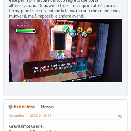
esce per la prima volta dal covo segreto che porta
all'osservatorio. Dopo aver chiuso il dialogo in foto il gioco si
ferma (non freeza, si notano la fatina o i cuori che continuano a
muoversi, ma è impossibile andare avanti).
Rulesless
Newser
Novembre 14, 2023, 04:08:29
#6
Gravissimo! Grazie.