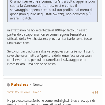
Ora non serve che ricominci un'altra volta, appena puoi
suona la Canzone del tempo, esci e carica il
salvataggio appena creato sul tuo profilo, dal menu di
gioco (non quello degli stati Switch), non dovresti più
avere il glitch.
in effetti non ne ho la certezza al 100% (o fatto un reset
partendo da capo, ma non so come ragiona l'emulatore
ufficiale della Switch, stasera provo a ricaricarlo come fosse
una nuova rom.
Se continuavo ad usare il salvataggio esistente (e non l'istant
save che va di matto all'apertura del menu) faceva dei casini
con l'inventario, per cui ho cancellato il salvataggio e ho
ricominciato... ma non so se basta.
Rulesless
Newser
Novembre 15, 2023, 11:22:47
#14
Ho provato su su Switch e come vedi il glitch è diverso, quindi
deve trattarsi di un problema di emulazione: