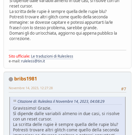
Sì dipende dalle variabili almeno in due casi, si risolve con un
reset cursor.
La scritta delle rupie è sempre quella delle rupie blu?
Potresti trovare altri glitch come quello della seconda
immagine: se dovesse capitare e potessi appuntarti la/le
frase/i con lo stesso problema, sarebbe grande.
Domani gli do un'occhiata, aggiorno qui appena pubblico la
correzione.
Sito ufficiale:
Le traduzioni di Rulesless
e-mail:
ruleless@tin.it
bribs1981
Novembre 14, 2023, 12:27:28
#7
Citazione di: Rulesless il Novembre 14, 2023, 04:08:29
Gravissimo! Grazie.
Sì dipende dalle variabili almeno in due casi, si risolve
con un reset cursor.
La scritta delle rupie è sempre quella delle rupie blu?
Potresti trovare altri glitch come quello della seconda