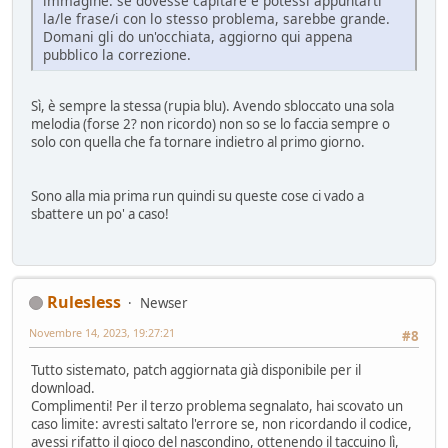
immagine: se dovesse capitare e potessi appuntarti
la/le frase/i con lo stesso problema, sarebbe grande.
Domani gli do un'occhiata, aggiorno qui appena
pubblico la correzione.
Sì, è sempre la stessa (rupia blu). Avendo sbloccato una sola
melodia (forse 2? non ricordo) non so se lo faccia sempre o
solo con quella che fa tornare indietro al primo giorno.
Sono alla mia prima run quindi su queste cose ci vado a
sbattere un po' a caso!
Rulesless
Newser
Novembre 14, 2023, 19:27:21
#8
Tutto sistemato, patch aggiornata già disponibile per il
download.
Complimenti! Per il terzo problema segnalato, hai scovato un
caso limite: avresti saltato l'errore se, non ricordando il codice,
avessi rifatto il gioco del nascondino, ottenendo il taccuino lì,