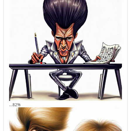
...82%