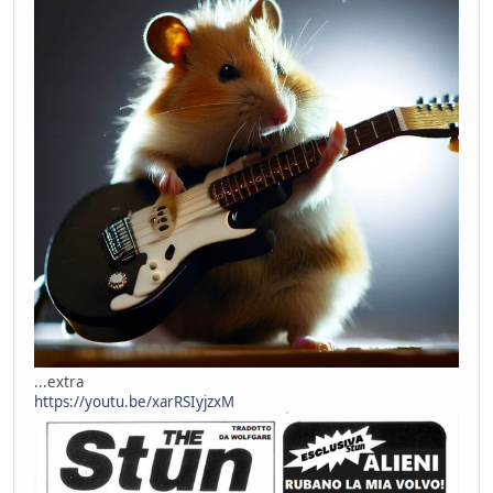
...extra
https://youtu.be/xarRSIyjzxM