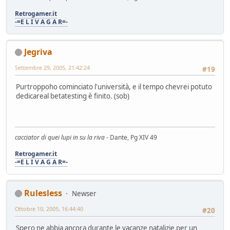
Retrogamer.it
-=E L I V A G A R=-
Jegriva
Settembre 29, 2005, 21:42:24
#19
Purtroppoho cominciato l'università, e il tempo chevrei potuto
dedicareal betatesting è finito. (sob)
cacciator di quei lupi in su la riva
- Dante, Pg XIV 49
Retrogamer.it
-=E L I V A G A R=-
Rulesless
Newser
Ottobre 10, 2005, 16:44:40
#20
Spero ne abbia ancora durante le vacanze natalizie per un