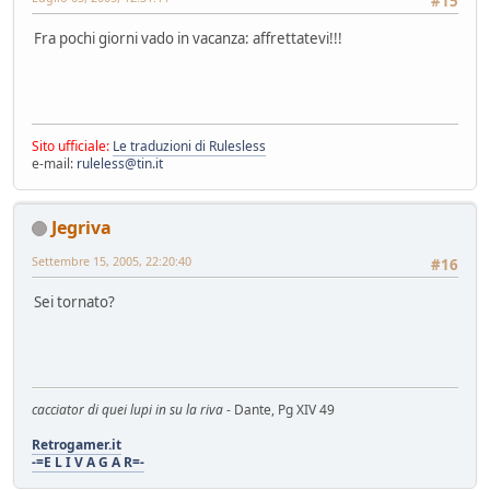
#15
Fra pochi giorni vado in vacanza: affrettatevi!!!
Sito ufficiale:
Le traduzioni di Rulesless
e-mail:
ruleless@tin.it
Jegriva
Settembre 15, 2005, 22:20:40
#16
Sei tornato?
cacciator di quei lupi in su la riva
- Dante, Pg XIV 49
Retrogamer.it
-=E L I V A G A R=-