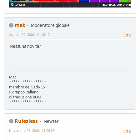
mat
Moderatore globale
Agosto 09, 2006, 14:16:17
#22
Nessuna novità?
Mat
*****************
membro dei
SadNES
Il gruppo italiano
di traduzione ROM
*****************
Rulesless
Newser
Novembre 05, 2006, 21:26:29
#23