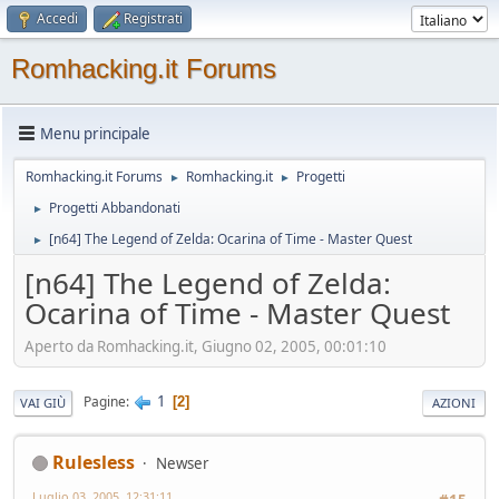
Accedi
Registrati
Romhacking.it Forums
Menu principale
Romhacking.it Forums
Romhacking.it
Progetti
►
►
Progetti Abbandonati
►
[n64] The Legend of Zelda: Ocarina of Time - Master Quest
►
[n64] The Legend of Zelda:
Ocarina of Time - Master Quest
Aperto da Romhacking.it, Giugno 02, 2005, 00:01:10
1
Pagine
2
VAI GIÙ
AZIONI
Rulesless
Newser
Luglio 03, 2005, 12:31:11