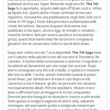
pubblicati da Enix per Super Nintendo negli anni 90.
The 7th
Saga
fu il capostipite, seguito dallo spin-off Brain Lord e, infine,
da Mystic Ark. Quest'ultimo rimase confinato al mercato
nipponico, nonostante una pubblicazione negli Stati Uniti con il
nome di 7th Saga 2 fosse stata prevista e pubblicizzata sulle
riviste del settore. Nessuno di questi titoli venne mai
pubblicato in Europa e, ancora oggi, di remake o remaster...
neanche l'ombra. Noti per essere punitivi e tecnicamente
grezzi, questi titoli hanno dato filo da torcere a migliaia di
giocatori che ne conservano tuttora ricordi dolci amari.
Dopo aver scelto uno dei 7 eroi disponibili,
The 7th Saga
inizia
con il raduno nella sala del trono del sovrano di Ticondera, Re
Lamelee. Il motivo della convocazione è solenne: il regnante vi
ha addestrati duramente per uno scopo ben preciso. Dopo
avervi consegnato una sfera di cristallo, vi spedirà in missione
alla ricerca delle 7 Arche, antichi manufatti custodi di poteri
straordinari, per dimostrare di essere suoi degni eredi.
L'avventura non è lineare: gli altri sei prescelti non saranno
necessariamente alleati. Potrete assoldarli, rifiutare il loro
aiuto o affrontarli per proteggere le Arche conquistate.
Dovrete persino inseguirli se dovessero riuscire a sottrarvele.
Tutto questo si svolgerà vagando di città in città, valicando
montagne, attraversando grotte e svolgendo missioni per
conto degli NPC che incontrerete. La vostra sfera di cristallo