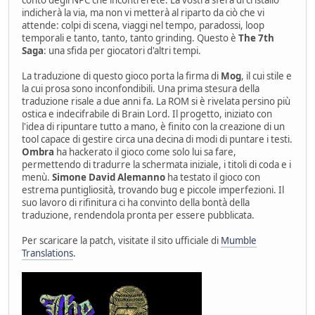
indicherà la via, ma non vi metterà al riparto da ciò che vi
attende: colpi di scena, viaggi nel tempo, paradossi, loop
temporali e tanto, tanto, tanto grinding. Questo è
The 7th
Saga
: una sfida per giocatori d'altri tempi.
La traduzione di questo gioco porta la firma di
Mog
, il cui stile e
la cui prosa sono inconfondibili. Una prima stesura della
traduzione risale a due anni fa. La ROM si è rivelata persino più
ostica e indecifrabile di Brain Lord. Il progetto, iniziato con
l'idea di ripuntare tutto a mano, è finito con la creazione di un
tool capace di gestire circa una decina di modi di puntare i testi.
Ombra
ha hackerato il gioco come solo lui sa fare,
permettendo di tradurre la schermata iniziale, i titoli di coda e i
menù.
Simone David Alemanno
ha testato il gioco con
estrema puntigliosità, trovando bug e piccole imperfezioni. Il
suo lavoro di rifinitura ci ha convinto della bontà della
traduzione, rendendola pronta per essere pubblicata.
Per scaricare la patch, visitate il sito ufficiale di
Mumble
Translations
.