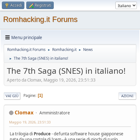
Accedi
Registrati
Romhacking.it Forums
Menu principale
Romhacking.it Forums
Romhacking.it
News
►
►
The 7th Saga (SNES) in italiano!
►
The 7th Saga (SNES) in italiano!
Aperto da Clomax, Maggio 19, 2026, 23:51:33
Pagine
1
VAI GIÙ
AZIONI
Clomax
Amministratore
Maggio 19, 2026, 23:51:33
La trilogia di
Produce
- defunta software house giapponese
nata da una costola di Irem - è una serie di giochi di ruolo