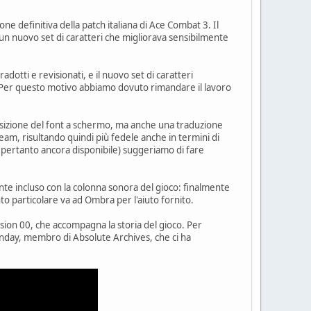
ne definitiva della patch italiana di Ace Combat 3. Il
 un nuovo set di caratteri che migliorava sensibilmente
adotti e revisionati, e il nuovo set di caratteri
. Per questo motivo abbiamo dovuto rimandare il lavoro
posizione del font a schermo, ma anche una traduzione
eam, risultando quindi più fedele anche in termini di
 pertanto ancora disponibile) suggeriamo di fare
te incluso con la colonna sonora del gioco: finalmente
nto particolare va ad Ombra per l'aiuto fornito.
ission 00, che accompagna la storia del gioco. Per
nday, membro di Absolute Archives, che ci ha