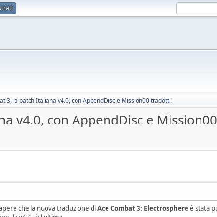
trati
 3, la patch Italiana v4.0, con AppendDisc e Mission00 tradotti!
ana v4.0, con AppendDisc e Mission00 
 sapere che la nuova traduzione di
Ace Combat 3: Electrosphere
è stata p
ne, la v4.0, è l'ultima.