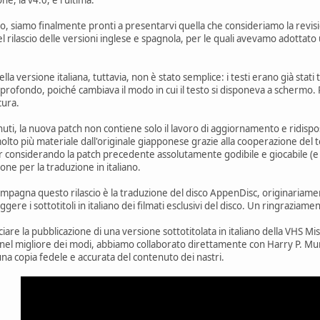
o, siamo finalmente pronti a presentarvi quella che consideriamo la revisio
l rilascio delle versioni inglese e spagnola, per le quali avevamo adottato
a versione italiana, tuttavia, non è stato semplice: i testi erano già stati tr
rofondo, poiché cambiava il modo in cui il testo si disponeva a schermo
cura.
enuti, la nuova patch non contiene solo il lavoro di aggiornamento e ridis
olto più materiale dall'originale giapponese grazie alla cooperazione del t
r considerando la patch precedente assolutamente godibile e giocabile (e
one per la traduzione in italiano.
pagna questo rilascio è la traduzione del disco AppenDisc, originariamen
ere i sottotitoli in italiano dei filmati esclusivi del disco. Un ringraziame
nciare la pubblicazione di una versione sottotitolata in italiano della VHS M
 nel migliore dei modi, abbiamo collaborato direttamente con Harry P. Mu
na copia fedele e accurata del contenuto dei nastri.