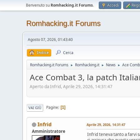
Benvenuto su
Romhacking.it Forums
.
Accedi
Regis
Romhacking.it Forums
Agosto 07, 2026, 01:43:40
Indice
Cerca
Romhacking.it Forums
Romhacking.it
News
Ace Combat
►
►
►
Ace Combat 3, la patch Itali
Aperto da Infrid, Aprile 29, 2026, 14:31:47
Pagine
1
VAI GIÙ
Infrid
Aprile 29, 2026, 14:31:47
Amministratore
Infrid teneva tanto a farvi
ci assicura che questa versio