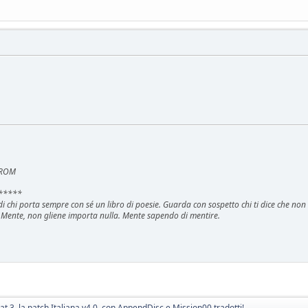
e ROM
*****
i di chi porta sempre con sé un libro di poesie. Guarda con sospetto chi ti dice che no
 Mente, non gliene importa nulla. Mente sapendo di mentire.
 3, la patch Italiana v4.0, con AppendDisc e Mission00 tradotti!