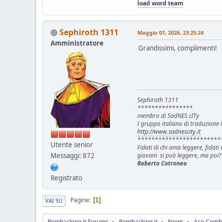
load word team
Sephiroth 1311
Maggio 01, 2026, 23:25:24
Amministratore
Grandissimi, complimenti!
Sephiroth 1311
****************
membro di SadNES cITy
I gruppo italiano di traduzion
http://www.sadnescity.it
************************
Utente senior
Fidati di chi ama leggere, fidat
Messaggi: 872
giovani si può leggere, ma poi?
Roberto Cotroneo
Registrato
Pagine
1
VAI SU
Romhacking.it Forums
Romhacking.it
News
Ace Combat