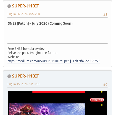
SUPER-J11BIT
Luglio 06, 2026, 09:25:00
#8
SNES [Patch] – July 2026 (Coming Soon)
Free SNES homebrew dev.
Relive the past. Imagine the future.
Website
https://medium.com/@SUPER-J11BIT/super-j11bit-9f43c2096759
SUPER-J11BIT
Luglio 15, 2026, 14:01:01
#9