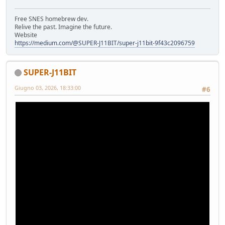
Free SNES homebrew dev.
Relive the past. Imagine the future.
Website
https://medium.com/@SUPER-J11BIT/super-j11bit-9f43c2096759
SUPER-J11BIT
Giugno 03, 2026, 18:33:00
#6