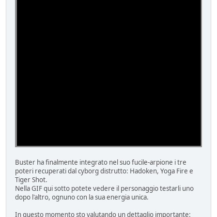
Buster ha finalmente integrato nel suo fucile‑arpione i tre
poteri recuperati dal cyborg distrutto: Hadoken, Yoga Fire e
Tiger Shot.
Nella GIF qui sotto potete vedere il personaggio testarli uno
dopo l'altro, ognuno con la sua energia unica.
In questo momento sto valutando un dettaglio importante: