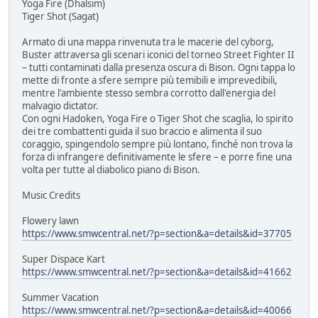
Yoga Fire (Dhalsim)
Tiger Shot (Sagat)
Armato di una mappa rinvenuta tra le macerie del cyborg,
Buster attraversa gli scenari iconici del torneo Street Fighter II
– tutti contaminati dalla presenza oscura di Bison. Ogni tappa lo
mette di fronte a sfere sempre più temibili e imprevedibili,
mentre l'ambiente stesso sembra corrotto dall'energia del
malvagio dictator.
Con ogni Hadoken, Yoga Fire o Tiger Shot che scaglia, lo spirito
dei tre combattenti guida il suo braccio e alimenta il suo
coraggio, spingendolo sempre più lontano, finché non trova la
forza di infrangere definitivamente le sfere – e porre fine una
volta per tutte al diabolico piano di Bison.
Music Credits
Flowery lawn
https://www.smwcentral.net/?p=section&a=details&id=37705
Super Dispace Kart
https://www.smwcentral.net/?p=section&a=details&id=41662
Summer Vacation
https://www.smwcentral.net/?p=section&a=details&id=40066