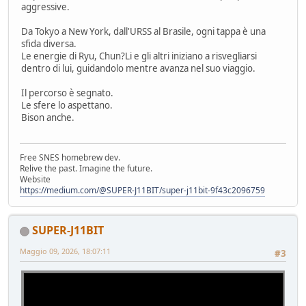
aggressive.
Da Tokyo a New York, dall'URSS al Brasile, ogni tappa è una
sfida diversa.
Le energie di Ryu, Chun?Li e gli altri iniziano a risvegliarsi
dentro di lui, guidandolo mentre avanza nel suo viaggio.
Il percorso è segnato.
Le sfere lo aspettano.
Bison anche.
Free SNES homebrew dev.
Relive the past. Imagine the future.
Website
https://medium.com/@SUPER-J11BIT/super-j11bit-9f43c2096759
SUPER-J11BIT
Maggio 09, 2026, 18:07:11
#3