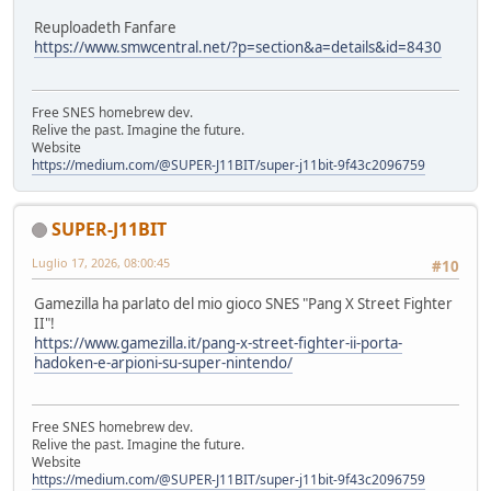
Reuploadeth Fanfare
https://www.smwcentral.net/?p=section&a=details&id=8430
Free SNES homebrew dev.
Relive the past. Imagine the future.
Website
https://medium.com/@SUPER-J11BIT/super-j11bit-9f43c2096759
SUPER-J11BIT
Luglio 17, 2026, 08:00:45
#10
Gamezilla ha parlato del mio gioco SNES "Pang X Street Fighter
II"!
https://www.gamezilla.it/pang-x-street-fighter-ii-porta-
hadoken-e-arpioni-su-super-nintendo/
Free SNES homebrew dev.
Relive the past. Imagine the future.
Website
https://medium.com/@SUPER-J11BIT/super-j11bit-9f43c2096759