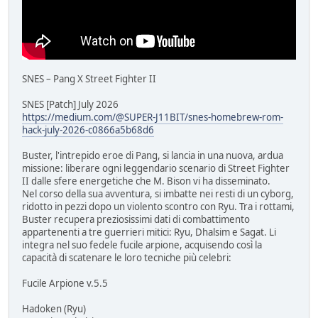
SNES – Pang X Street Fighter II
SNES [Patch] July 2026
https://medium.com/@SUPER-J11BIT/snes-homebrew-rom-
hack-july-2026-c0866a5b68d6
Buster, l'intrepido eroe di Pang, si lancia in una nuova, ardua
missione: liberare ogni leggendario scenario di Street Fighter
II dalle sfere energetiche che M. Bison vi ha disseminato.
Nel corso della sua avventura, si imbatte nei resti di un cyborg,
ridotto in pezzi dopo un violento scontro con Ryu. Tra i rottami,
Buster recupera preziosissimi dati di combattimento
appartenenti a tre guerrieri mitici: Ryu, Dhalsim e Sagat. Li
integra nel suo fedele fucile arpione, acquisendo così la
capacità di scatenare le loro tecniche più celebri:
Fucile Arpione v.5.5
Hadoken (Ryu)