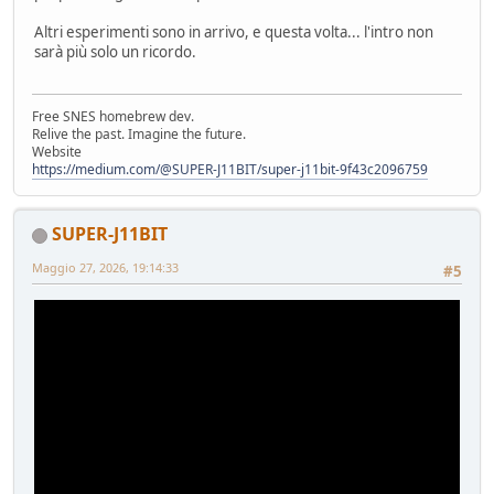
Altri esperimenti sono in arrivo, e questa volta... l'intro non
sarà più solo un ricordo.
Free SNES homebrew dev.
Relive the past. Imagine the future.
Website
https://medium.com/@SUPER-J11BIT/super-j11bit-9f43c2096759
SUPER-J11BIT
Maggio 27, 2026, 19:14:33
#5