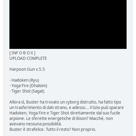
[ INF O B O X ]
UPLOAD COMPLETE
Harpoon Gun v.5.5
- Hadoken (Ryu)
- Yoga Fire (Dhalsim)
- Tiger Shot (Sagat)
Allora sì, Buster ha trovato un cyborg distrutto, ha fatto tipo
un trasferimento di dati strano, e adesso... il tizio può sparare
Hadoken, Yoga Fire e Tiger Shot direttamente dal suo fucile
arpione. Le sferette energetiche di Bison? Macché, non
avevano nessuna possibilità.
Buster è strafelice. Tutto il resto? Non proprio.