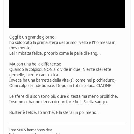
Oggi è un grande giorno:
ho sbloccato la prima sfera del primo livello e l'ho messa in
movimento!
Lei rimbalza felice, proprio come le palle di Pang...
MA con una bella differenza:
Quando la colpisci, NON si divide in due. Niente sferette
gemelle, niente caos extra.
Invece ha una barretta della vita (sì, come nei picchiaduro).
Ogni colpo la indebolisce. Dopo un tot di colpi... CIAONE
Le sfere di Bison sono più dure di testa ma meno prolifiche.
Insomma, hanno deciso di non fare figli. Scelta saggia.
Buster è felice. Io anche. E la sfera un po' meno..
Free SNES homebrew dev.