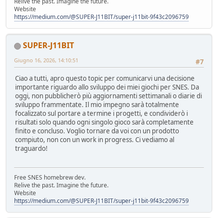
Relive the past. Imagine the future.
Website
https://medium.com/@SUPER-J11BIT/super-j11bit-9f43c2096759
SUPER-J11BIT
Giugno 16, 2026, 14:10:51
#7
Ciao a tutti, apro questo topic per comunicarvi una decisione
importante riguardo allo sviluppo dei miei giochi per SNES. Da
oggi, non pubblicherò più aggiornamenti settimanali o diarie di
sviluppo frammentate. Il mio impegno sarà totalmente
focalizzato sul portare a termine i progetti, e condividerò i
risultati solo quando ogni singolo gioco sarà completamente
finito e concluso. Voglio tornare da voi con un prodotto
compiuto, non con un work in progress. Ci vediamo al
traguardo!
Free SNES homebrew dev.
Relive the past. Imagine the future.
Website
https://medium.com/@SUPER-J11BIT/super-j11bit-9f43c2096759