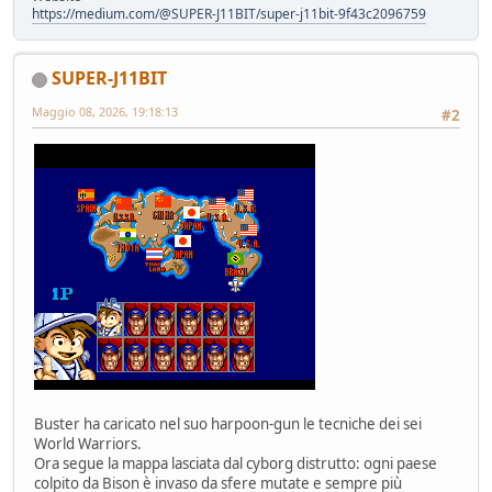
https://medium.com/@SUPER-J11BIT/super-j11bit-9f43c2096759
SUPER-J11BIT
Maggio 08, 2026, 19:18:13
#2
Buster ha caricato nel suo harpoon-gun le tecniche dei sei
World Warriors.
Ora segue la mappa lasciata dal cyborg distrutto: ogni paese
colpito da Bison è invaso da sfere mutate e sempre più