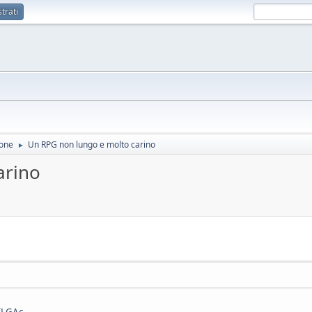
trati
ione
Un RPG non lungo e molto carino
►
arino
KLGAc