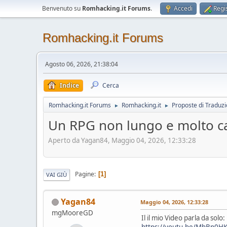
Benvenuto su
Romhacking.it Forums
.
Accedi
Regis
Romhacking.it Forums
Agosto 06, 2026, 21:38:04
Indice
Cerca
Romhacking.it Forums
Romhacking.it
Proposte di Traduz
►
►
Un RPG non lungo e molto c
Aperto da Yagan84, Maggio 04, 2026, 12:33:28
Pagine
1
VAI GIÙ
Yagan84
Maggio 04, 2026, 12:33:28
mgMooreGD
Il il mio Video parla da solo:
https://youtu.be/MhBn0H