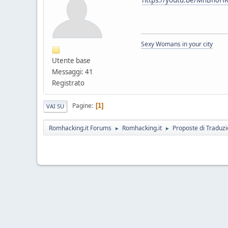
Sexy Womans in your city
Utente base
Messaggi: 41
Registrato
Pagine
1
VAI SU
Romhacking.it Forums
Romhacking.it
Proposte di Traduz
►
►