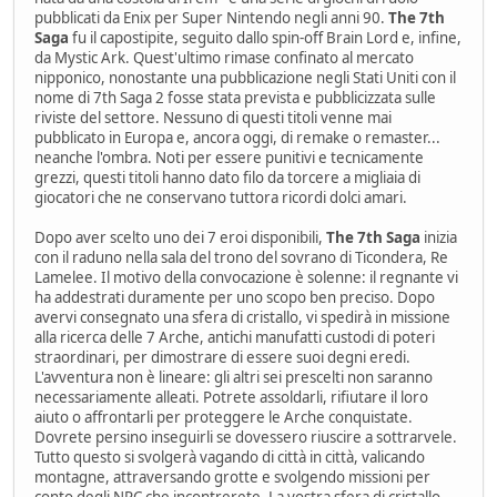
pubblicati da Enix per Super Nintendo negli anni 90.
The 7th
Saga
fu il capostipite, seguito dallo spin-off Brain Lord e, infine,
da Mystic Ark. Quest'ultimo rimase confinato al mercato
nipponico, nonostante una pubblicazione negli Stati Uniti con il
nome di 7th Saga 2 fosse stata prevista e pubblicizzata sulle
riviste del settore. Nessuno di questi titoli venne mai
pubblicato in Europa e, ancora oggi, di remake o remaster...
neanche l'ombra. Noti per essere punitivi e tecnicamente
grezzi, questi titoli hanno dato filo da torcere a migliaia di
giocatori che ne conservano tuttora ricordi dolci amari.
Dopo aver scelto uno dei 7 eroi disponibili,
The 7th Saga
inizia
con il raduno nella sala del trono del sovrano di Ticondera, Re
Lamelee. Il motivo della convocazione è solenne: il regnante vi
ha addestrati duramente per uno scopo ben preciso. Dopo
avervi consegnato una sfera di cristallo, vi spedirà in missione
alla ricerca delle 7 Arche, antichi manufatti custodi di poteri
straordinari, per dimostrare di essere suoi degni eredi.
L'avventura non è lineare: gli altri sei prescelti non saranno
necessariamente alleati. Potrete assoldarli, rifiutare il loro
aiuto o affrontarli per proteggere le Arche conquistate.
Dovrete persino inseguirli se dovessero riuscire a sottrarvele.
Tutto questo si svolgerà vagando di città in città, valicando
montagne, attraversando grotte e svolgendo missioni per
conto degli NPC che incontrerete. La vostra sfera di cristallo