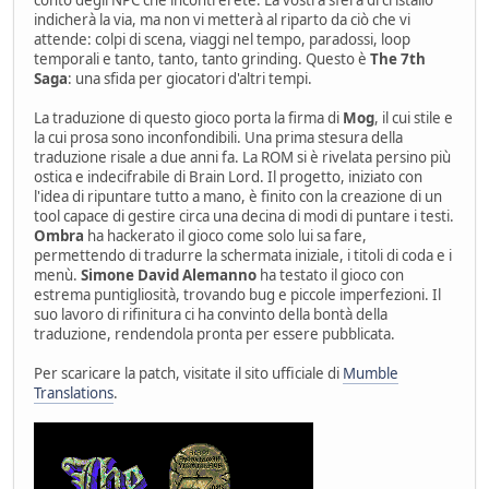
indicherà la via, ma non vi metterà al riparto da ciò che vi
attende: colpi di scena, viaggi nel tempo, paradossi, loop
temporali e tanto, tanto, tanto grinding. Questo è
The 7th
Saga
: una sfida per giocatori d'altri tempi.
La traduzione di questo gioco porta la firma di
Mog
, il cui stile e
la cui prosa sono inconfondibili. Una prima stesura della
traduzione risale a due anni fa. La ROM si è rivelata persino più
ostica e indecifrabile di Brain Lord. Il progetto, iniziato con
l'idea di ripuntare tutto a mano, è finito con la creazione di un
tool capace di gestire circa una decina di modi di puntare i testi.
Ombra
ha hackerato il gioco come solo lui sa fare,
permettendo di tradurre la schermata iniziale, i titoli di coda e i
menù.
Simone David Alemanno
ha testato il gioco con
estrema puntigliosità, trovando bug e piccole imperfezioni. Il
suo lavoro di rifinitura ci ha convinto della bontà della
traduzione, rendendola pronta per essere pubblicata.
Per scaricare la patch, visitate il sito ufficiale di
Mumble
Translations
.