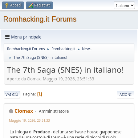
Accedi
Registrati
Romhacking.it Forums
Menu principale
Romhacking.it Forums
Romhacking.it
News
►
►
The 7th Saga (SNES) in italiano!
►
The 7th Saga (SNES) in italiano!
Aperto da Clomax, Maggio 19, 2026, 23:51:33
Pagine
1
VAI GIÙ
AZIONI
Clomax
Amministratore
Maggio 19, 2026, 23:51:33
La trilogia di
Produce
- defunta software house giapponese
nata da una costola di Irem - è una serie di giochi di ruolo