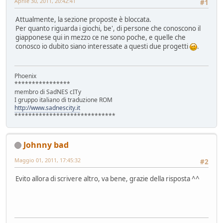
Aprile 30, 2011, 20:42:41
#1
Attualmente, la sezione proposte è bloccata.
Per quanto riguarda i giochi, be', di persone che conoscono il
giapponese qui in mezzo ce ne sono poche, e quelle che
conosco io dubito siano interessate a questi due progetti
.
Phoenix
****************
membro di SadNES cITy
I gruppo italiano di traduzione ROM
http://www.sadnescity.it
*****************************
Johnny bad
Maggio 01, 2011, 17:45:32
#2
Evito allora di scrivere altro, va bene, grazie della risposta ^^