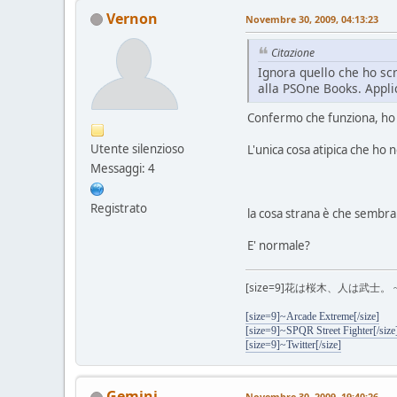
Vernon
Novembre 30, 2009, 04:13:23
Citazione
Ignora quello che ho sc
alla PSOne Books. Appli
Confermo che funziona, ho g
Utente silenzioso
L'unica cosa atipica che ho 
Messaggi: 4
Registrato
la cosa strana è che sembra
E' normale?
[size=9]
花は桜木、人は武士。 ~ Tra i fiori
[size=9]~Arcade Extreme[/size]
[size=9]~SPQR Street Fighter[/size
[size=9]~Twitter[/size]
Gemini
Novembre 30, 2009, 19:40:26