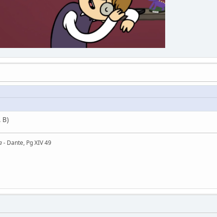
e. B)
a
- Dante, Pg XIV 49