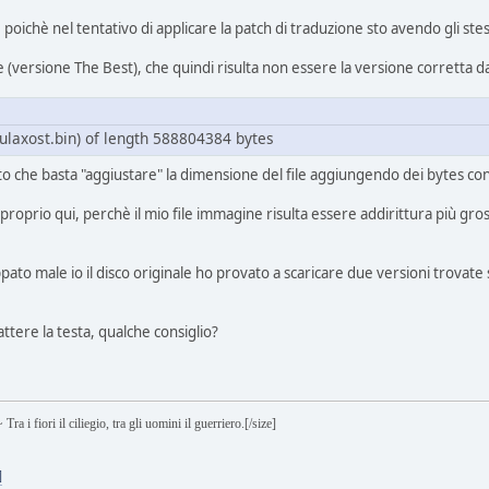
e poichè nel tentativo di applicare la patch di traduzione sto avendo gli stes
le (versione The Best), che quindi risulta non essere la versione corretta d
culaxost.bin) of length 588804384 bytes
ato che basta "aggiustare" la dimensione del file aggiungendo dei bytes co
proprio qui, perchè il mio file immagine risulta essere addirittura più gro
ato male io il disco originale ho provato a scaricare due versioni trovate
ere la testa, qualche consiglio?
 il ciliegio, tra gli uomini il guerriero.[/size]
]