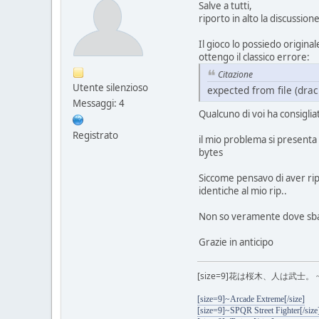
Salve a tutti,
riporto in alto la discussion
Il gioco lo possiedo origina
ottengo il classico errore:
Citazione
Utente silenzioso
expected from file (dra
Messaggi: 4
Qualcuno di voi ha consigli
Registrato
il mio problema si presenta 
bytes
Siccome pensavo di aver ripp
identiche al mio rip..
Non so veramente dove sbatt
Grazie in anticipo
[size=9]
花は桜木、人は武士。 ~ Tra i fiori
[size=9]~Arcade Extreme[/size]
[size=9]~SPQR Street Fighter[/size