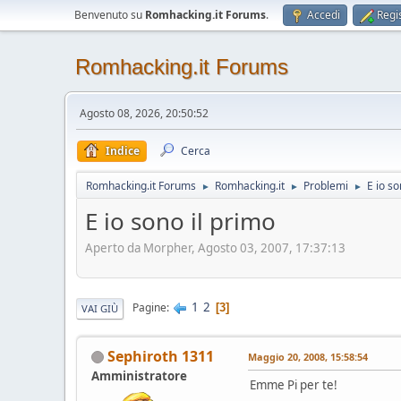
Benvenuto su
Romhacking.it Forums
.
Accedi
Regis
Romhacking.it Forums
Agosto 08, 2026, 20:50:52
Indice
Cerca
Romhacking.it Forums
Romhacking.it
Problemi
E io so
►
►
►
E io sono il primo
Aperto da Morpher, Agosto 03, 2007, 17:37:13
1
2
Pagine
3
VAI GIÙ
Sephiroth 1311
Maggio 20, 2008, 15:58:54
Amministratore
Emme Pi per te!