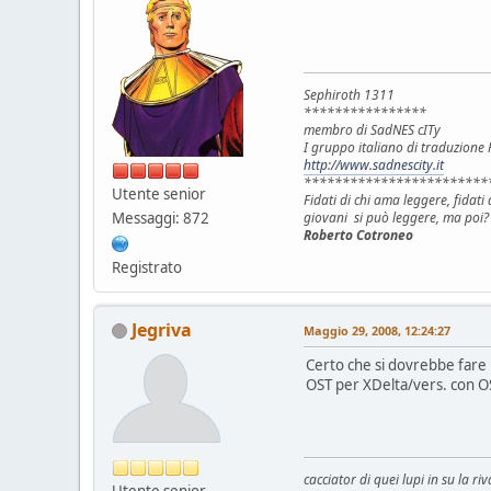
Sephiroth 1311
****************
membro di SadNES cITy
I gruppo italiano di traduzion
http://www.sadnescity.it
************************
Utente senior
Fidati di chi ama leggere, fidat
Messaggi: 872
giovani si può leggere, ma poi?
Roberto Cotroneo
Registrato
Jegriva
Maggio 29, 2008, 12:24:27
Certo che si dovrebbe fare 
OST per XDelta/vers. con OS
cacciator di quei lupi in su la riv
Utente senior