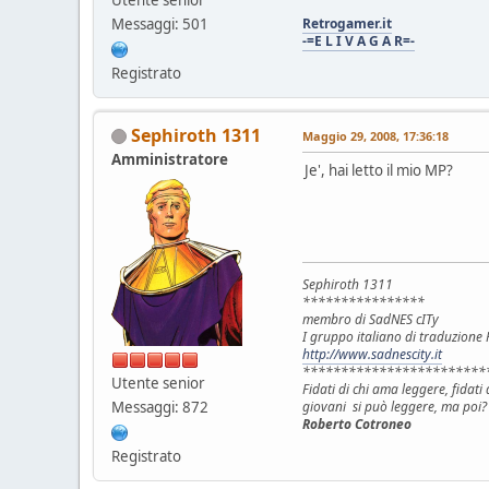
Messaggi: 501
Retrogamer.it
-=E L I V A G A R=-
Registrato
Sephiroth 1311
Maggio 29, 2008, 17:36:18
Amministratore
Je', hai letto il mio MP?
Sephiroth 1311
****************
membro di SadNES cITy
I gruppo italiano di traduzion
http://www.sadnescity.it
************************
Utente senior
Fidati di chi ama leggere, fidat
Messaggi: 872
giovani si può leggere, ma poi?
Roberto Cotroneo
Registrato