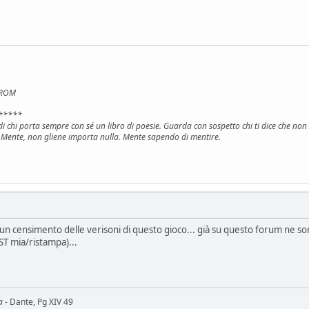
e ROM
*****
i di chi porta sempre con sé un libro di poesie. Guarda con sospetto chi ti dice che no
 Mente, non gliene importa nulla. Mente sapendo di mentire.
un censimento delle verisoni di questo gioco... già su questo forum ne son
T mia/ristampa)...
a
- Dante, Pg XIV 49