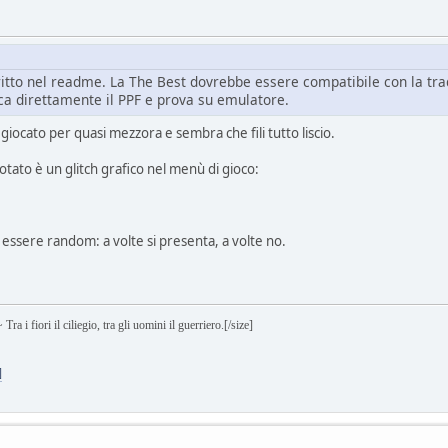
ritto nel readme. La The Best dovrebbe essere compatibile con la tra
ca direttamente il PPF e prova su emulatore.
iocato per quasi mezzora e sembra che fili tutto liscio.
notato è un glitch grafico nel menù di gioco:
 essere random: a volte si presenta, a volte no.
 il ciliegio, tra gli uomini il guerriero.[/size]
]