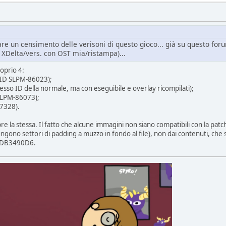
re un censimento delle verisoni di questo gioco... già su questo foru
 XDelta/vers. con OST mia/ristampa)...
roprio 4:
(ID SLPM-86023);
esso ID della normale, ma con eseguibile e overlay ricompilati);
 SLPM-86073);
7328).
 la stessa. Il fatto che alcune immagini non siano compatibili con la patc
ono settori di padding a muzzo in fondo al file), non dai contenuti, che s
0xDB3490D6.