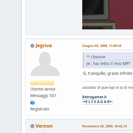
Jegriva
Giugno 03, 2008, 11:00:54
Citazione
Je', hai letto il mio MP?
Sì, tranquillo, grazie infinit
cacciator di quei lupi in su la riv
Utente senior
Messaggi: 501
Retrogamer.it
-=E L I V A G A R=-
Registrato
Vernon
Novembre 29, 2009, 18:42:14