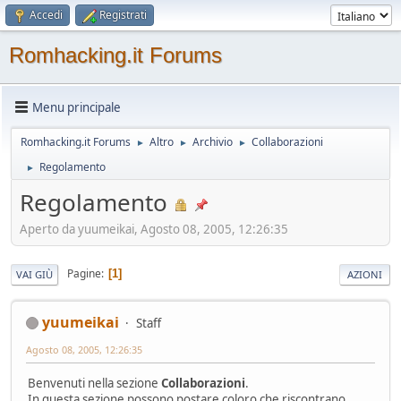
Accedi
Registrati
Romhacking.it Forums
Menu principale
Romhacking.it Forums
Altro
Archivio
Collaborazioni
►
►
►
Regolamento
►
Regolamento
Aperto da yuumeikai, Agosto 08, 2005, 12:26:35
Pagine
1
VAI GIÙ
AZIONI
yuumeikai
Staff
Agosto 08, 2005, 12:26:35
Benvenuti nella sezione
Collaborazioni
.
In questa sezione possono postare coloro che riscontrano