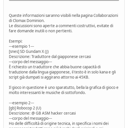
Queste informazioni saranno visibili nella pagina Collaborazioni
di Clomax Dominion.
Le discussioni sono aperte a commenti costruttivi, evitate di
fare domande inutili o non pertienti.
Esempi:
---esempio 1---
[snes] SD Gundam X (J)
Descrizione: Traduttore dal giapponese cercasi
---corpo del messaggio---
È richiesto un traduttore che abbia buone capacità di
traduzione dalla lingua giapponese, il testo è in solo kana e gli
script già dumpati si aggirano attorno ai 45KB.
Il gioco in questione è uno sparatutto, bella la grafica di gioco e
molto interessanti le musiche di sottofondo.
---esempio 2---
[gb] Robocop 2 (U)
Descrizione: @ GB ASM hacker cercasi
---corpo del messaggio---
Ho delle difficoltà di origine tecnica, in specifica i nomi dei