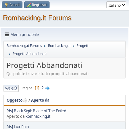
Accedi
Registrati
Romhacking.it Forums
Menu principale
Romhacking.it Forums
Romhacking.it
Progetti
►
►
Progetti Abbandonati
►
Progetti Abbandonati
Qui potete trovare tutti i progetti abbandonati.
2
Pagine
1
VAI GIÙ
Oggetto
/
Aperto da
[ds] Black Sigil: Blade of The Exiled
Aperto da
Romhacking.it
[ds] Lux-Pain