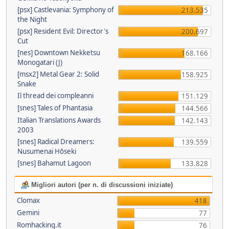
[psx] Castlevania: Symphony of
213.535
the Night
[psx] Resident Evil: Director's
200.697
Cut
[nes] Downtown Nekketsu
168.166
Monogatari (J)
[msx2] Metal Gear 2: Solid
158.925
Snake
Il thread dei compleanni
151.129
[snes] Tales of Phantasia
144.566
Italian Translations Awards
142.143
2003
[snes] Radical Dreamers:
139.559
Nusumenai Hōseki
[snes] Bahamut Lagoon
133.828
Migliori autori (per n. di discussioni iniziate)
Clomax
418
Gemini
77
Romhacking.it
76