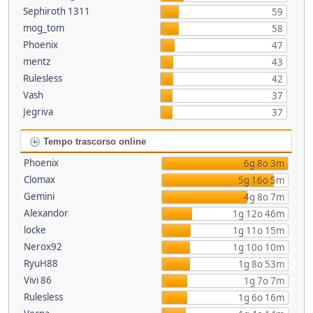
Sephiroth 1311
59
mog_tom
58
Phoenix
47
mentz
43
Rulesless
42
Vash
37
Jegriva
37
Tempo trascorso online
Phoenix
6g 8o 3m
Clomax
5g 16o 5m
Gemini
4g 8o 7m
Alexandor
1g 12o 46m
locke
1g 11o 15m
Nerox92
1g 10o 10m
RyuH88
1g 8o 53m
Vivi 86
1g 7o 7m
Rulesless
1g 6o 16m