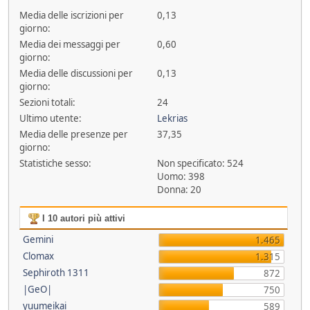
Media delle iscrizioni per
0,13
giorno:
Media dei messaggi per
0,60
giorno:
Media delle discussioni per
0,13
giorno:
Sezioni totali:
24
Ultimo utente:
Lekrias
Media delle presenze per
37,35
giorno:
Statistiche sesso:
Non specificato: 524
Uomo: 398
Donna: 20
I 10 autori più attivi
Gemini
1.465
Clomax
1.315
Sephiroth 1311
872
|GeO|
750
yuumeikai
589