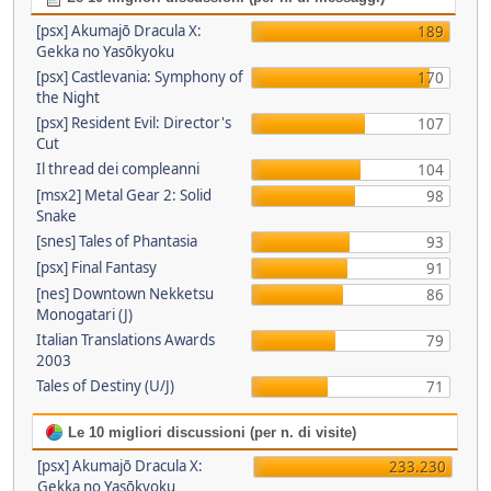
[psx] Akumajō Dracula X:
189
Gekka no Yasōkyoku
[psx] Castlevania: Symphony of
170
the Night
[psx] Resident Evil: Director's
107
Cut
Il thread dei compleanni
104
[msx2] Metal Gear 2: Solid
98
Snake
[snes] Tales of Phantasia
93
[psx] Final Fantasy
91
[nes] Downtown Nekketsu
86
Monogatari (J)
Italian Translations Awards
79
2003
Tales of Destiny (U/J)
71
Le 10 migliori discussioni (per n. di visite)
[psx] Akumajō Dracula X:
233.230
Gekka no Yasōkyoku