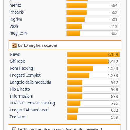
mentz
564
Phoenix
562
Jegriva
501
Vash
413
mog_tom
362
Le 10 migliori sezioni
News
3.128
Off Topic
2.462
Rom Hacking
1.523
Progetti Completi
1.299
L'angolo della modestia
912
Filo Diretto
908
Informazioni
899
CD/DVD Console Hacking
785
Progetti Abbandonati
652
Problemi
579
Le 10 migliori discussioni (per n. di messaggi)