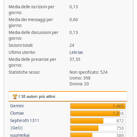
Media delle iscrizioni per
0,13
giorno:
Media dei messaggi per
0,60
giorno:
Media delle discussioni per
0,13
giorno:
Sezioni totali:
24
Ultimo utente:
Lekrias
Media delle presenze per
37,35
giorno:
Statistiche sesso:
Non specificato: 524
Uomo: 398
Donna: 20
I 10 autori più attivi
Gemini
1.465
Clomax
1.316
Sephiroth 1311
872
|GeO|
750
yuumeikai
589