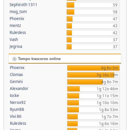
Sephiroth 1311
59
mog_tom
58
Phoenix
47
mentz
43
Rulesless
42
Vash
37
Jegriva
37
Tempo trascorso online
Phoenix
6g 8o 3m
Clomax
5g 16o 19m
Gemini
4g 8o 7m
Alexandor
1g 12o 46m
locke
1g 11o 15m
Nerox92
1g 10o 10m
RyuH88
1g 8o 53m
Vivi 86
1g 7o 7m
Rulesless
1g 6o 16m