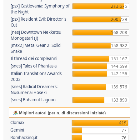
[psx] Castlevania: Symphony of
213.575
the Night
[psx] Resident Evil: Director's
200.729
Cut
[nes] Downtown Nekketsu
168.208
Monogatari (J)
[msx2] Metal Gear 2: Solid
158.982
Snake
Il thread dei compleanni
151.167
[snes] Tales of Phantasia
144.599
Italian Translations Awards
142.156
2003
[snes] Radical Dreamers:
139.576
Nusumenai Hōseki
[snes] Bahamut Lagoon
133.890
Migliori autori (per n. di discussioni iniziate)
Clomax
419
Gemini
77
Romhacking.it
76