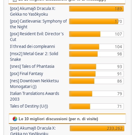
[psx] Akumajō Dracula X:
189
Gekka no Yasōkyoku
[psx] Castlevania: Symphony of
170
the Night
[psx] Resident Evil: Director's
107
Cut
Il thread dei compleanni
104
[msx2] Metal Gear 2: Solid
98
Snake
[snes] Tales of Phantasia
93
[psx] Final Fantasy
91
[nes] Downtown Nekketsu
86
Monogatari (J)
Italian Translations Awards
79
2003
Tales of Destiny (U/J)
71
Le 10 migliori discussioni (per n. di visite)
[psx] Akumajō Dracula X:
233.262
Gekka no Yasōkyoku