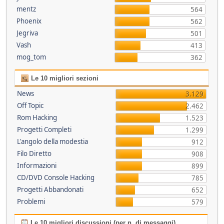
mentz
564
Phoenix
562
Jegriva
501
Vash
413
mog_tom
362
Le 10 migliori sezioni
News
3.129
Off Topic
2.462
Rom Hacking
1.523
Progetti Completi
1.299
L'angolo della modestia
912
Filo Diretto
908
Informazioni
899
CD/DVD Console Hacking
785
Progetti Abbandonati
652
Problemi
579
Le 10 migliori discussioni (per n. di messaggi)