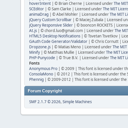
hoverIntent
| © Brian Cherne | Licensed under
The MIT
SCEditor
| © Sam Clarke | Licensed under
The MIT Licen
animaDrag
| © Abel Mohler | Licensed under
The MIT Li
jQuery Custom Scrollbar
| © Maciej Zubala | Licensed u
jQuery Responsive Slider
| © booncon ROCKETS | Licen
At.js
| © chord.luo@gmail.com | Licensed under
The MIT
HTML5 Desktop Notifications
| © Tsvetan Tsvetkov | Li
GAuth Code Generator/Validator
| © Chris Cornutt | L
Dropzone.js
| © Matias Meno | Licensed under
The MIT 
Minify
| © Matthias Mullie | Licensed under
The MIT Lice
PHP-Punycode
| © True B.V. | Licensed under
The MIT L
Fonts
Anonymous Pro
| © 2009 | This font is licensed under t
ConsolaMono
| © 2012 | This font is licensed under the
Phennig
| © 2009-2012 | This font is licensed under the
Forum Copyright
SMF 2.1.7 © 2026
,
Simple Machines