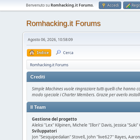
Benvenuto su
Romhacking.it Forums
.
Accedi
Regis
Romhacking.it Forums
Agosto 06, 2026, 10:58:09
Indice
Cerca
Romhacking.it Forums
Crediti
Simple Machines vuole ringraziare tutti quelli che hanno con
modo speciale i Charter Members. Grazie per averlo install
Il Team
Gestione del progetto
Aleksi "Lex" Kilpinen, Michele "Illori" Davis, Jessica "Suk
Sviluppatori
Jon "Sesquipedalian" Stovell, John "live627" Rayes, Aar