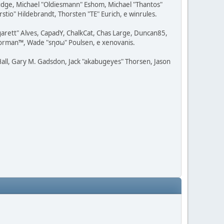
udge, Michael "Oldiesmann" Eshom, Michael "Thantos"
stio" Hildebrandt, Thorsten "TE" Eurich, e winrules.
rgarett" Alves, CapadY, ChalkCat, Chas Large, Duncan85,
 Storman™, Wade "sησω" Poulsen, e xenovanis.
all, Gary M. Gadsdon, Jack "akabugeyes" Thorsen, Jason