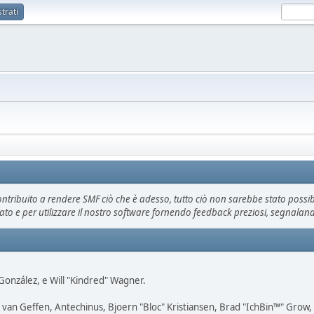
trati
tribuito a rendere SMF ciò che è adesso, tutto ciò non sarebbe stato possibil
ato e per utilizzare il nostro software fornendo feedback preziosi, segnala
i" González, e Will "Kindred" Wagner.
on van Geffen, Antechinus, Bjoern "Bloc" Kristiansen, Brad "IchBin™" Grow