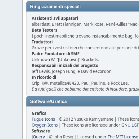
Ringraziamenti speciali
Assistenti sviluppatori
albertlast, Brett Flannigan, Mark Rose, René-Gilles "Nao 
Beta Testers
I pochi inestimabili che trovano instancabilmente bug, fo
Traduttori
Grazie per i vostri sforzi che consentono alle persone di 
Padre Fondatore di SMF
Unknown W. "[Unknown]" Brackets.
Responsabili iniziali del progetto
Jeff Lewis, Joseph Fung, e David Recordon.
In ricordo di
Crip, K@, metallica48423, Paul_Pauline, e Rock Lee.
E a tutti quelli che abbiamo dimenticato di includere, grazi
Software/Grafica
Grafica
Fugue Icons
| © 2012 Yusuke Kamiyamane | These icons 
Oxygen Icons
| These icons are licensed under
GNU LGP
Software
JQuery
| © John Resig | Licensed under
The MIT License