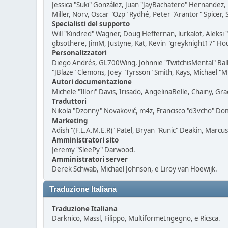
Jessica "Suki" González, Juan "JayBachatero" Hernandez
Miller, Norv, Oscar "Ozp" Rydhé, Peter "Arantor" Spicer,
Specialisti del supporto
Will "Kindred" Wagner, Doug Heffernan, lurkalot, Aleksi
gbsothere, JimM, Justyne, Kat, Kevin "greyknight17" Hou
Personalizzatori
Diego Andrés, GL700Wing, Johnnie "TwitchisMental" Bal
"JBlaze" Clemons, Joey "Tyrsson" Smith, Kays, Michael "M
Autori documentazione
Michele "Illori" Davis, Irisado, AngelinaBelle, Chainy, 
Traduttori
Nikola "Dzonny" Novaković, m4z, Francisco "d3vcho" D
Marketing
Adish "(F.L.A.M.E.R)" Patel, Bryan "Runic" Deakin, Marcu
Amministratori sito
Jeremy "SleePy" Darwood.
Amministratori server
Derek Schwab, Michael Johnson, e Liroy van Hoewijk.
Traduzione Italiana
Traduzione Italiana
Darknico, Massl, Filippo, MultiformeIngegno, e Ricsca.