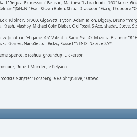
, Karl "RegularExpression" Benson, Matthew "Labradoodle-360" Kerle, Gr
 Selman "[SiNaN]" Eser, Shawn Bulen, Shitiz "Dragooon" Garg, Theodore "Or
 "Lex" Kilpinen, br360, GigaWatt, ziycon, Adam Tallon, Bigguy, Bruno "ma
, Krash, Mashby, Michael Colin Blaber, Old Fossil, S-Ace, shadav, Steve,
lew, Jonathan "vbgamer45" Valentin, Sami "SychO" Mazouz, Brannon "B" H
ick." Gomez, NanoSector, Ricky., Russell "NEND" Najar, e SA™.
Graeme Spence, e Joshua "groundup" Dickerson.
omínguez, Robert Monden, e Relyana.
s "cσσкιє мσηѕтєя" Forsberg, e Ralph "[n3rve]" Otowo.