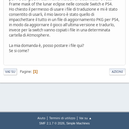
Frame mask of the lunar eclipse nelle console Switch e PS4.
Ho chiesto il permesso di usare i file di traduzione e mi è stato
consentito di usarli, il mio lavoro è stato quello di
impacchettare il tutto in un file di aggiornamento PKG per PS4,
in modo da aggiornare il gioco all'ultima versione e tradurlo,
invece per la switch vanno copiati i file in una determinata
cartella di Atmosphere.
La mia domanda è, posso postare i file qui?
Se si come?
Pagine
1
VAI SU
AZIONI
|
|
Aiuto
Termini di utilizzo
Vai su ▲
,
SMF 2.1.7 © 2026
Simple Machines