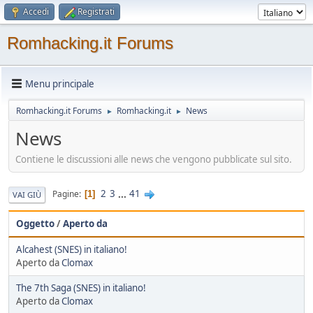
Accedi
Registrati
Romhacking.it Forums
Menu principale
Romhacking.it Forums
Romhacking.it
News
►
►
News
Contiene le discussioni alle news che vengono pubblicate sul sito.
2
3
...
41
Pagine
1
VAI GIÙ
Oggetto
/
Aperto da
Alcahest (SNES) in italiano!
Aperto da
Clomax
The 7th Saga (SNES) in italiano!
Aperto da
Clomax