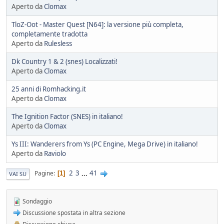
Aperto da
Clomax
TloZ-Oot - Master Quest [N64]: la versione più completa,
completamente tradotta
Aperto da
Rulesless
Dk Country 1 & 2 (snes) Localizzati!
Aperto da
Clomax
25 anni di Romhacking.it
Aperto da
Clomax
The Ignition Factor (SNES) in italiano!
Aperto da
Clomax
Ys III: Wanderers from Ys (PC Engine, Mega Drive) in italiano!
Aperto da
Raviolo
2
3
...
41
Pagine
1
VAI SU
Sondaggio
Discussione spostata in altra sezione