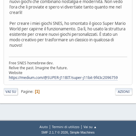
nuovi giochi che combinano nostalgia e modernità. Non vedo
l'ora che li proviate e spero vi divertiate tanto quanto me nel
crearli!
Per creare i miei giochi SNES, ho smontato il gioco Super Mario
World per capirne il funzionamento. Da lì, ho usato la struttura
esistente per creare nuovi giochi personalizzati. È stato un
modo creativo per trasformare un classico in qualcosa di
nuovo!
Free SNES homebrew dev.
Relive the past. Imagine the future.
Website
https://medium.com/@SUPER-J11BIT/super-j11bit-9f43c2096759
Pagine
1
VAI SU
AZIONI
|
|
Aiuto
Termini di utilizzo
Vai su ▲
,
SMF 2.1.7 © 2026
Simple Machines