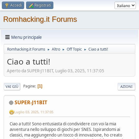
Accedi
Registrati
Romhacking.it Forums
Menu principale
Romhacking.it Forums
Altro
Off Topic
Ciao a tutti!
►
►
►
Ciao a tutti!
Aperto da SUPER-J11BIT, Luglio 03, 2025, 11:37:05
Pagine
1
VAI GIÙ
AZIONI
SUPER-J11BIT
Luglio 03, 2025, 11:37:05
Ciao a tutti! Sono entusiasta di condividere con voi la mia
avventura nello sviluppo di giochi per SNES. Ispirandomi ai
classici, ma aggiungendo un tocco di innovazione, ho creato