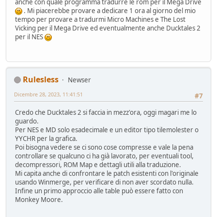
anche con quale programma tradurre le rom per il Mega Drive
. Mi piacerebbe provare a dedicare 1 ora al giorno del mio
tempo per provare a tradurmi Micro Machines e The Lost
Vicking per il Mega Drive ed eventualmente anche Ducktales 2
per il NES
Rulesless
Newser
Dicembre 28, 2023, 11:41:51
#7
Credo che Ducktales 2 si faccia in mezz'ora, oggi magari me lo
guardo.
Per NES e MD solo esadecimale e un editor tipo tilemolester o
YYCHR per la grafica.
Poi bisogna vedere se ci sono cose compresse e vale la pena
controllare se qualcuno ci ha già lavorato, per eventuali tool,
decompressori, ROM Map e dettagli utili alla traduzione.
Mi capita anche di confrontare le patch esistenti con l'originale
usando Winmerge, per verificare di non aver scordato nulla.
Infine un primo approccio alle table può essere fatto con
Monkey Moore.