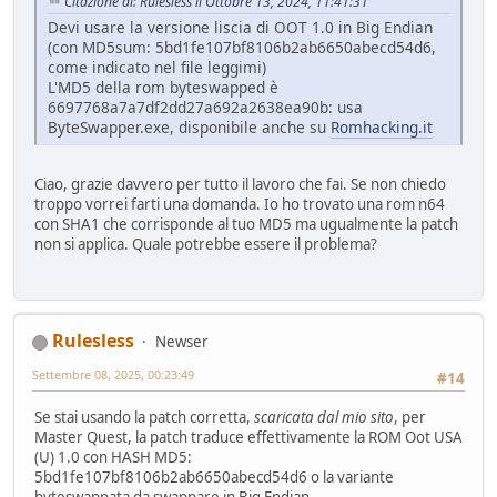
Citazione di: Rulesless il Ottobre 13, 2024, 11:41:31
Devi usare la versione liscia di OOT 1.0 in Big Endian
(con MD5sum: 5bd1fe107bf8106b2ab6650abecd54d6,
come indicato nel file leggimi)
L'MD5 della rom byteswapped è
6697768a7a7df2dd27a692a2638ea90b: usa
ByteSwapper.exe, disponibile anche su
Romhacking.it
Ciao, grazie davvero per tutto il lavoro che fai. Se non chiedo
troppo vorrei farti una domanda. Io ho trovato una rom n64
con SHA1 che corrisponde al tuo MD5 ma ugualmente la patch
non si applica. Quale potrebbe essere il problema?
Rulesless
Newser
Settembre 08, 2025, 00:23:49
#14
Se stai usando la patch corretta,
scaricata dal mio sito
, per
Master Quest, la patch traduce effettivamente la ROM Oot USA
(U) 1.0 con HASH MD5:
5bd1fe107bf8106b2ab6650abecd54d6 o la variante
byteswappata da swappare in Big Endian.