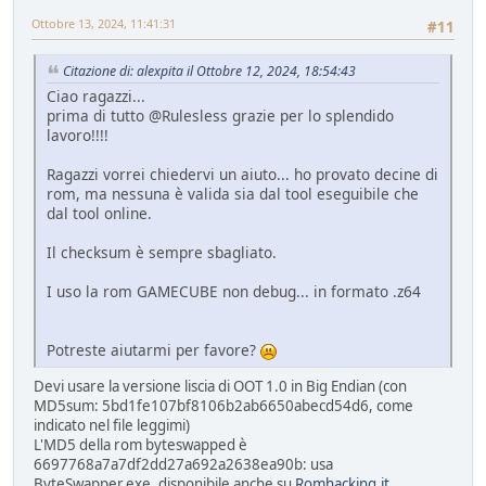
Ottobre 13, 2024, 11:41:31
#11
Citazione di: alexpita il Ottobre 12, 2024, 18:54:43
Ciao ragazzi...
prima di tutto @Rulesless grazie per lo splendido
lavoro!!!!
Ragazzi vorrei chiedervi un aiuto... ho provato decine di
rom, ma nessuna è valida sia dal tool eseguibile che
dal tool online.
Il checksum è sempre sbagliato.
I uso la rom GAMECUBE non debug... in formato .z64
Potreste aiutarmi per favore?
Devi usare la versione liscia di OOT 1.0 in Big Endian (con
MD5sum: 5bd1fe107bf8106b2ab6650abecd54d6, come
indicato nel file leggimi)
L'MD5 della rom byteswapped è
6697768a7a7df2dd27a692a2638ea90b: usa
ByteSwapper.exe, disponibile anche su
Romhacking.it