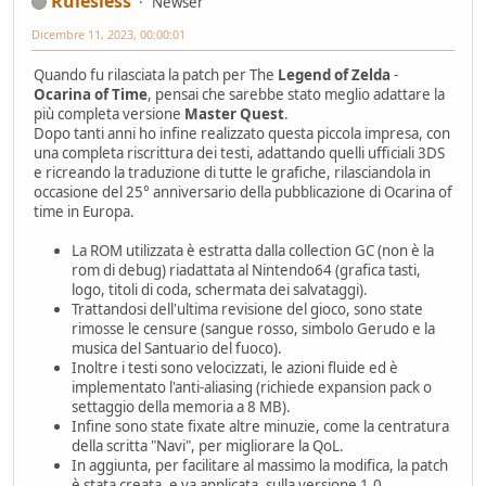
Rulesless
Newser
Dicembre 11, 2023, 00:00:01
Quando fu rilasciata la patch per The
Legend of Zelda
-
Ocarina of Time
, pensai che sarebbe stato meglio adattare la
più completa versione
Master Quest
.
Dopo tanti anni ho infine realizzato questa piccola impresa, con
una completa riscrittura dei testi, adattando quelli ufficiali 3DS
e ricreando la traduzione di tutte le grafiche, rilasciandola in
occasione del 25° anniversario della pubblicazione di Ocarina of
time in Europa.
La ROM utilizzata è estratta dalla collection GC (non è la
rom di debug) riadattata al Nintendo64 (grafica tasti,
logo, titoli di coda, schermata dei salvataggi).
Trattandosi dell'ultima revisione del gioco, sono state
rimosse le censure (sangue rosso, simbolo Gerudo e la
musica del Santuario del fuoco).
Inoltre i testi sono velocizzati, le azioni fluide ed è
implementato l'anti-aliasing (richiede expansion pack o
settaggio della memoria a 8 MB).
Infine sono state fixate altre minuzie, come la centratura
della scritta "Navi", per migliorare la QoL.
In aggiunta, per facilitare al massimo la modifica, la patch
è stata creata, e va applicata, sulla versione 1.0