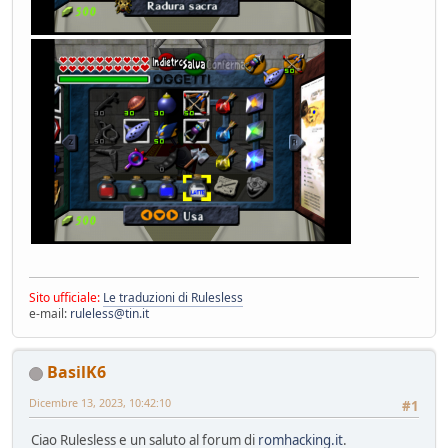
Sito ufficiale:
Le traduzioni di Rulesless
e-mail:
ruleless@tin.it
BasilK6
Dicembre 13, 2023, 10:42:10
#1
Ciao Rulesless e un saluto al forum di
romhacking.it
.