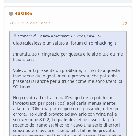
BasilK6
Dicembre 13, 2023, 10:55:21
#2
Citazione di: BasilK6 il Dicembre 13, 2023, 10:42:10
Ciao Rulesless e un saluto al forum di
romhacking.it
.
Innanzitutto ti ringrazio per questa e le altre tue ottime
traduzioni.
Volevo farti presente un problema, in merito a questa
traduzione da te gentilmente proposta, che potrebbe
presentarsi anche per altri che come me sono utenti di
SO Linux.
Ho provato ad estrarre dall'eseguibile la patch con
innoextract, per poter così applicarla manualmente
alla mia ROM, ma purtroppo non è possibile, ottengo
errore. Ho quindi provato ad avviarlo con Wine nella
sua versione 8.0.2, la quale dovrebbe essere la più
recente del ramo stabile; ne ricavo una serie di errori
senza potere avviare l'eseguibile. Infine ho provato,
come suggerisci dal tuo sito, ad utilizzare il tool online,