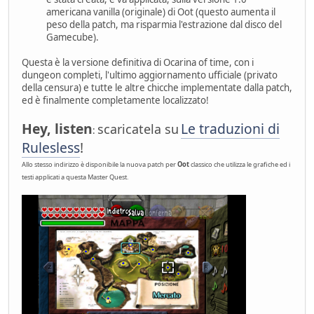
americana vanilla (originale) di Oot (questo aumenta il
peso della patch, ma risparmia l'estrazione dal disco del
Gamecube).
Questa è la versione definitiva di Ocarina of time, con i
dungeon completi, l'ultimo aggiornamento ufficiale (privato
della censura) e tutte le altre chicche implementate dalla patch,
ed è finalmente completamente localizzato!
Hey, listen
Le traduzioni di
scaricatela su
:
Rulesless
!
Allo stesso indirizzo è disponibile la nuova patch per
Oot
classico che utilizza le grafiche ed i
testi applicati a questa Master Quest.