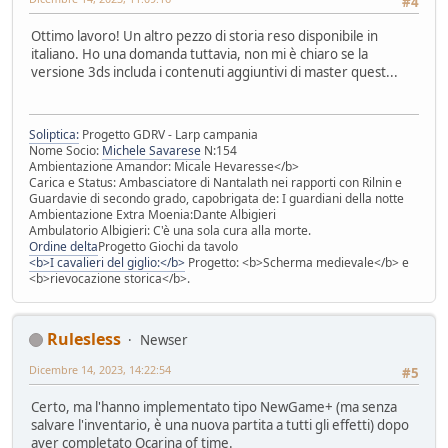
#4
Ottimo lavoro! Un altro pezzo di storia reso disponibile in
italiano. Ho una domanda tuttavia, non mi è chiaro se la
versione 3ds includa i contenuti aggiuntivi di master quest...
Soliptica:
Progetto GDRV - Larp campania
Nome Socio:
Michele Savarese
N:154
Ambientazione Amandor: Micale Hevaresse</b>
Carica e Status: Ambasciatore di Nantalath nei rapporti con Rilnin e
Guardavie di secondo grado, capobrigata de: I guardiani della notte
Ambientazione Extra Moenia:Dante Albigieri
Ambulatorio Albigieri: C'è una sola cura alla morte.
Ordine delta
Progetto Giochi da tavolo
<b>I cavalieri del giglio:</b>
Progetto: <b>Scherma medievale</b> e
<b>rievocazione storica</b>.
Rulesless
Newser
Dicembre 14, 2023, 14:22:54
#5
Certo, ma l'hanno implementato tipo NewGame+ (ma senza
salvare l'inventario, è una nuova partita a tutti gli effetti) dopo
aver completato Ocarina of time.