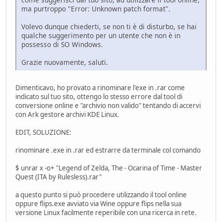
ma purtroppo "Error: Unknown patch format".
Volevo dunque chiederti, se non ti è di disturbo, se hai
qualche suggerimento per un utente che non è in
possesso di SO Windows.
Grazie nuovamente, saluti.
Dimenticavo, ho provato a rinominare l'exe in .rar come
indicato sul tuo sito, ottengo lo stesso errore dal tool di
conversione online e "archivio non valido" tentando di accervi
con Ark gestore archivi KDE Linux.
EDIT, SOLUZIONE:
rinominare .exe in .rar ed estrarre da terminale col comando
$ unrar x -o+ "Legend of Zelda, The - Ocarina of Time - Master
Quest (ITA by Rulesless).rar"
a questo punto si può procedere utilizzando il tool online
oppure flips.exe avviato via Wine oppure flips nella sua
versione Linux facilmente reperibile con una ricerca in rete.