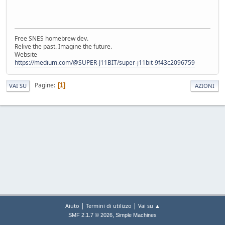
Free SNES homebrew dev.
Relive the past. Imagine the future.
Website
https://medium.com/@SUPER-J11BIT/super-j11bit-9f43c2096759
Pagine
1
VAI SU
AZIONI
|
|
Aiuto
Termini di utilizzo
Vai su ▲
,
SMF 2.1.7 © 2026
Simple Machines