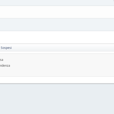
i Sospesi
usa
videnza