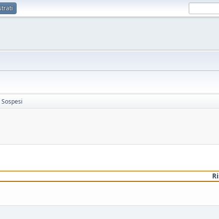
trati
i Sospesi
R