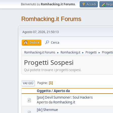
Benvenuto su
Romhacking.it Forums
.
Accedi
Regis
Romhacking.it Forums
Agosto 07, 2026, 21:50:13
Indice
Cerca
Romhacking.it Forums
Romhacking.it
Progetti
Progett
►
►
►
Progetti Sospesi
Qui potete trovare i progetti sospesi.
Pagine
1
VAI GIÙ
Oggetto
/
Aperto da
[psx] Devil Summoner: Soul Hackers
Aperto da
Romhacking.it
[dc] Shenmue