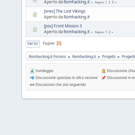
Aperto da
Romhacking.it
1
2
3
Pagine
[snes] The Lost Vikings
Aperto da
Romhacking.it
[psx] Front Mission 3
Aperto da
Romhacking.it
1
2
Pagine
Pagine
1
VAI SU
Romhacking.it Forums
Romhacking.it
Progetti
Progett
►
►
►
Sondaggio
Discussione chi
Discussione spostata in altra sezione
Discussione in e
Discussioni che stai seguendo