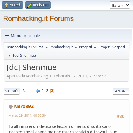
Accedi
Registrati
Romhacking.it Forums
Menu principale
Romhacking.it Forums
Romhacking.it
Progetti
Progetti Sospesi
►
►
►
[dc] Shenmue
►
[dc] Shenmue
Aperto da Romhacking.it, Febbraio 12, 2010, 21:38:52
1
2
Pagine
3
VAI GIÙ
AZIONI
Nerox92
Marzo 29, 2011, 00:30:30
#30
Io all'inizio ero indeciso se lasciarli o meno, di solito sono
presenti negli anime ma non mi era capitato di trovarli in un