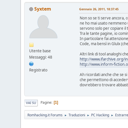
Syxtem
Gennaio 26, 2011, 18:37:45
Non so se ti serve ancora,
ne ho mai usato nemmeno uno
servono solo per copiare il 
Tra le tante pagine, io com
In particolare fai attenzion
Code, ma bensì in Glulx (che
Utente base
Altri link di tool analoghi ch
Messaggi: 48
http://www.ifarchive.org/i
http://www.inform-fiction
Registrato
Ah ricordati anche che se si
che permettono di accedervi
dovrebbero trovare abbasta
Pagine
1
VAI SU
Romhacking.it Forums
Traduzioni
PC Hacking
Estrarr
►
►
►