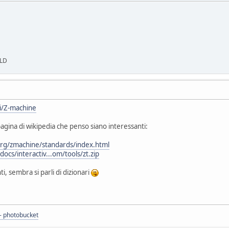
LD
ki/Z-machine
 pagina di wikipedia che penso siano interessanti:
org/zmachine/standards/index.html
docs/interactiv...om/tools/zt.zip
i, sembra si parli di dizionari
 - photobucket