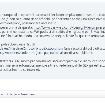
 comunque di programmi automatici per la decompilazione di avventure sc
 (e non so quanto siano affidabili per garantire anche una successiva ri
testo del gioco, possano fare al caso tuo.
incerei prima da questa:
http://www.darkweb.com/~benrg/if-decompilers
e, perchè nonostante su Wikipedia ci sia scritto che il gioco è per Z-Machine
 ne è in qualche modo una sua evoluzione). Al limite fai qualche tentativo.
e potrebbero esserti utili:
ndexes/if-archiveXinfocomXtoolsXztools.html
(una raccolta di tool piutto
.org/zmachine/zcode.html
(altra pagina con alcuni disassemblatori)
 tratta di Glulx, molto probabilmente sarà accorpato in file Blorb, che sono 
 in maniera automatica, mentre altri richiederanno il file GLX già estratt
nza facilmente su internet.
e script da gioco Z-machine