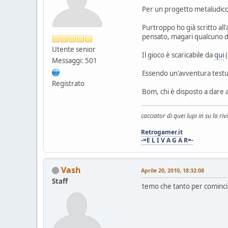
Per un progetto metaludico,
Purtroppo ho già scritto all
pensato, magari qualcuno d
Utente senior
Il gioco è scaricabile da
qui
(
Messaggi: 501
Essendo un'avventura testua
Registrato
Bom, chi è disposto a dare a
cacciator di quei lupi in su la riv
Retrogamer.it
-=E L I V A G A R=-
Vash
Aprile 20, 2010, 18:32:08
Staff
temo che tanto per cominc