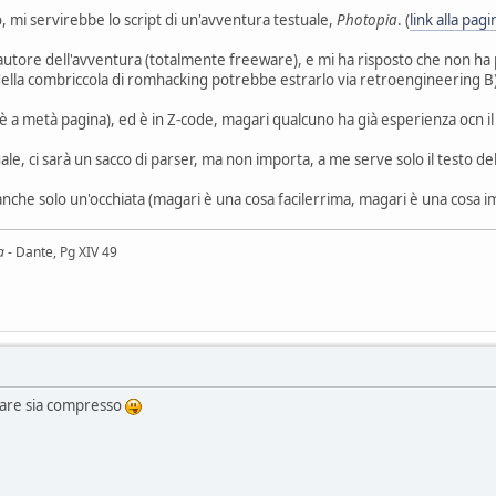
 mi servirebbe lo script di un'avventura testuale,
Photopia
. (
link alla pag
'autore dell'avventura (totalmente freeware), e mi ha risposto che non ha più
ella combriccola di romhacking potrebbe estrarlo via retroengineering B
è a metà pagina), ed è in Z-code, magari qualcuno ha già esperienza ocn il
le, ci sarà un sacco di parser, ma non importa, a me serve solo il testo d
nche solo un'occhiata (magari è una cosa facilerrima, magari è una cosa im
a
- Dante, Pg XIV 49
iare sia compresso