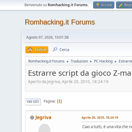
Benvenuto su
Romhacking.it Forums
.
Accedi
Regis
Romhacking.it Forums
Agosto 07, 2026, 10:01:38
Indice
Cerca
Romhacking.it Forums
Traduzioni
PC Hacking
Estrarr
►
►
►
Estrarre script da gioco Z-m
Aperto da Jegriva, Aprile 20, 2010, 18:24:19
Pagine
1
VAI GIÙ
Jegriva
Aprile 20, 2010, 18:24:19
Ciao a tutti, è una vita ch