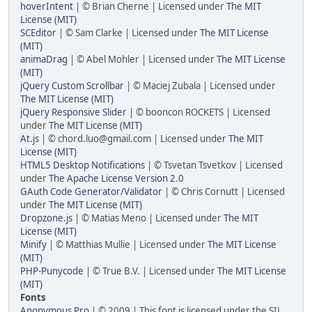
hoverIntent
| © Brian Cherne | Licensed under
The MIT
License (MIT)
SCEditor
| © Sam Clarke | Licensed under
The MIT License
(MIT)
animaDrag
| © Abel Mohler | Licensed under
The MIT License
(MIT)
jQuery Custom Scrollbar
| © Maciej Zubala | Licensed under
The MIT License (MIT)
jQuery Responsive Slider
| © booncon ROCKETS | Licensed
under
The MIT License (MIT)
At.js
| © chord.luo@gmail.com | Licensed under
The MIT
License (MIT)
HTML5 Desktop Notifications
| © Tsvetan Tsvetkov | Licensed
under
The Apache License Version 2.0
GAuth Code Generator/Validator
| © Chris Cornutt | Licensed
under
The MIT License (MIT)
Dropzone.js
| © Matias Meno | Licensed under
The MIT
License (MIT)
Minify
| © Matthias Mullie | Licensed under
The MIT License
(MIT)
PHP-Punycode
| © True B.V. | Licensed under
The MIT License
(MIT)
Fonts
Anonymous Pro
| © 2009 | This font is licensed under the SIL