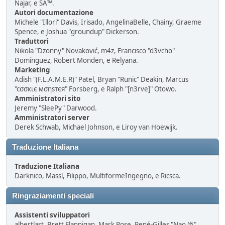
Najar, e SA™.
Autori documentazione
Michele "Illori" Davis, Irisado, AngelinaBelle, Chainy, Graeme
Spence, e Joshua "groundup" Dickerson.
Traduttori
Nikola "Dzonny" Novaković, m4z, Francisco "d3vcho"
Domínguez, Robert Monden, e Relyana.
Marketing
Adish "(F.L.A.M.E.R)" Patel, Bryan "Runic" Deakin, Marcus
"cσσкιє мσηѕтєя" Forsberg, e Ralph "[n3rve]" Otowo.
Amministratori sito
Jeremy "SleePy" Darwood.
Amministratori server
Derek Schwab, Michael Johnson, e Liroy van Hoewijk.
Traduzione Italiana
Traduzione Italiana
Darknico, Massl, Filippo, MultiformeIngegno, e Ricsca.
Ringraziamenti speciali
Assistenti sviluppatori
albertlast, Brett Flannigan, Mark Rose, René-Gilles "Nao 尚"