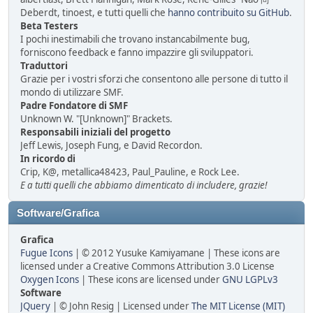
Deberdt, tinoest, e tutti quelli che
hanno contribuito su GitHub
.
Beta Testers
I pochi inestimabili che trovano instancabilmente bug,
forniscono feedback e fanno impazzire gli sviluppatori.
Traduttori
Grazie per i vostri sforzi che consentono alle persone di tutto il
mondo di utilizzare SMF.
Padre Fondatore di SMF
Unknown W. "[Unknown]" Brackets.
Responsabili iniziali del progetto
Jeff Lewis, Joseph Fung, e David Recordon.
In ricordo di
Crip, K@, metallica48423, Paul_Pauline, e Rock Lee.
E a tutti quelli che abbiamo dimenticato di includere, grazie!
Software/Grafica
Grafica
Fugue Icons
| © 2012 Yusuke Kamiyamane | These icons are
licensed under a Creative Commons Attribution 3.0 License
Oxygen Icons
| These icons are licensed under
GNU LGPLv3
Software
JQuery
| © John Resig | Licensed under
The MIT License (MIT)