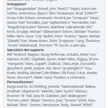
Sviluppatori
Jon "Sesquipedalian" Stovell, John "live627" Rayes, Aaron van
Geffen, Antechinus, Bjoern "Bloc" Kristiansen, Brad "IchBin™"
Grow, Colin Schoen, emanuele, Hendrik Jan "Compuart" Visser,
Jessica "Suki" González, Juan "JayBachatero" Hernandez, Karl
"RegularExpression" Benson, Matthew "Labradoodle-360"
Kerle, Grudge, Michael "Oldiesmann" Eshom, Michael "Thantos"
Miller, Norv, Oscar "Ozp" Rydhé, Peter "Arantor" Spicer, Selman
"[SiNaN]" Eser, Shawn Bulen, Shitiz "Dragooon" Garg, Theodore
"Orstio" Hildebrandt, Thorsten "TE" Eurich, e winrules.
Specialisti del supporto
Will "Kindred" Wagner, Doug Heffernan, lurkalot, Aleksi "Lex"
Kilpinen, br360, GigaWatt, ziycon, Adam Tallon, Bigguy, Bruno
"margarett" Alves, CapadY, ChalkCat, Chas Large, Duncan85,
gbsothere, JimM, Justyne, Kat, Kevin "greyknight17" Hou,
Krash, Mashby, Michael Colin Blaber, Old Fossil, S-Ace, shadav,
Steve, Storman™, Wade "sησω" Poulsen, e xenovanis.
Personalizzatori
Diego Andrés, GL700Wing, Johnnie "TwitchisMental" Ballew,
Jonathan "vbgamer45" Valentin, Sami "SychO" Mazouz,
Brannon "B" Hall, Gary M. Gadsdon, Jack "akabugeyes"
Thorsen, Jason "JBlaze" Clemons, Joey "Tyrsson" Smith, Kays,
Michael "Mick." Gomez, NanoSector, Ricky., Russell "NEND"