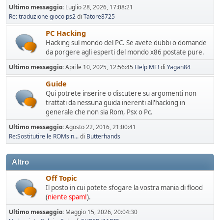
Ultimo messaggio:
Luglio 28, 2026, 17:08:21
Re: traduzione gioco ps2
di
Tatore8725
PC Hacking
Hacking sul mondo del PC. Se avete dubbi o domande
da porgere agli esperti del mondo x86 postate pure.
Ultimo messaggio:
Aprile 10, 2025, 12:56:45
Help ME!
di
Yagan84
Guide
Qui potrete inserire o discutere su argomenti non
trattati da nessuna guida inerenti all'hacking in
generale che non sia Rom, Psx o Pc.
Ultimo messaggio:
Agosto 22, 2016, 21:00:41
Re:Sostitutire le ROMs n...
di
Butterhands
Altro
Off Topic
Il posto in cui potete sfogare la vostra mania di flood
(
niente spam!
).
Ultimo messaggio:
Maggio 15, 2026, 20:04:30