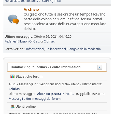
Ho lasciato Itch.io. Sol...
di
SUPER-J11BIT
Archivio
Qui giacciono tutte le sezioni che un tempo facevano
parte della colonnina "Comunità" del forum, ormai
rese obsolete a causa della nuova gestione modulare
del sito.
Ultimo messaggio:
Ottobre 26, 2021, 04:46:20
Re:[snes] Illusion Of Ga...
di
Clomax
Sotto-Sezioni
Informazioni
Collaborazioni
L'angolo della modestia
Romhacking.it Forums - Centro Informazioni
Statistiche forum
16.237 Messaggi in 1.942 discussioni di 942 utenti - Ultimo utente:
Lekrias
Ultimo messaggio:
"
Alcahest (SNES) in itali...
"
(
Oggi
alle 15:54:19)
Mostra gli ultimi messaggi del forum.
Utenti online