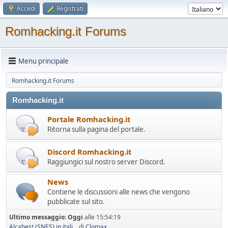
Accedi
Registrati
Romhacking.it Forums
Menu principale
Romhacking.it Forums
Romhacking.it
Portale Romhacking.it
Ritorna sulla pagina del portale.
Discord Romhacking.it
Raggiungici sul nostro server Discord.
News
Contiene le discussioni alle news che vengono
pubblicate sul sito.
Ultimo messaggio:
Oggi
alle 15:54:19
Alcahest (SNES) in itali...
di
Clomax