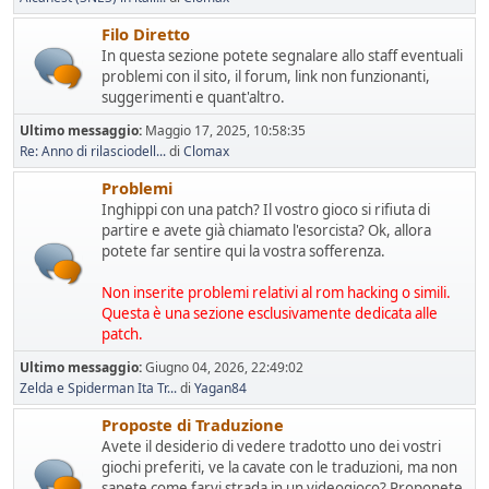
Filo Diretto
In questa sezione potete segnalare allo staff eventuali
problemi con il sito, il forum, link non funzionanti,
suggerimenti e quant'altro.
Ultimo messaggio:
Maggio 17, 2025, 10:58:35
Re: Anno di rilasciodell...
di
Clomax
Problemi
Inghippi con una patch? Il vostro gioco si rifiuta di
partire e avete già chiamato l'esorcista? Ok, allora
potete far sentire qui la vostra sofferenza.
Non inserite problemi relativi al rom hacking o simili.
Questa è una sezione esclusivamente dedicata alle
patch.
Ultimo messaggio:
Giugno 04, 2026, 22:49:02
Zelda e Spiderman Ita Tr...
di
Yagan84
Proposte di Traduzione
Avete il desiderio di vedere tradotto uno dei vostri
giochi preferiti, ve la cavate con le traduzioni, ma non
sapete come farvi strada in un videogioco? Proponete