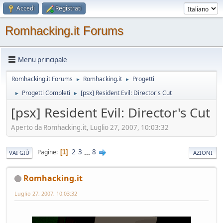
Accedi
Registrati
Romhacking.it Forums
Menu principale
Romhacking.it Forums
Romhacking.it
Progetti
►
►
Progetti Completi
[psx] Resident Evil: Director's Cut
►
►
[psx] Resident Evil: Director's Cut
Aperto da Romhacking.it, Luglio 27, 2007, 10:03:32
2
3
...
8
Pagine
1
VAI GIÙ
AZIONI
Romhacking.it
Luglio 27, 2007, 10:03:32