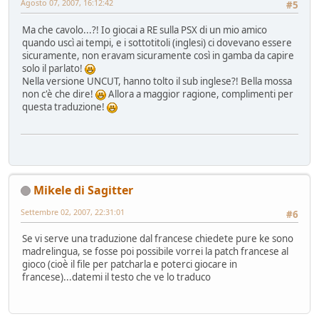
Agosto 07, 2007, 16:12:42
#5
Ma che cavolo...?! Io giocai a RE sulla PSX di un mio amico
quando uscì ai tempi, e i sottotitoli (inglesi) ci dovevano essere
sicuramente, non eravam sicuramente così in gamba da capire
solo il parlato!
Nella versione UNCUT, hanno tolto il sub inglese?! Bella mossa
non c'è che dire!
Allora a maggior ragione, complimenti per
questa traduzione!
Mikele di Sagitter
Settembre 02, 2007, 22:31:01
#6
Se vi serve una traduzione dal francese chiedete pure ke sono
madrelingua, se fosse poi possibile vorrei la patch francese al
gioco (cioè il file per patcharla e poterci giocare in
francese)...datemi il testo che ve lo traduco