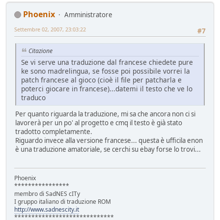
Phoenix
Amministratore
Settembre 02, 2007, 23:03:22
#7
Citazione
Se vi serve una traduzione dal francese chiedete pure
ke sono madrelingua, se fosse poi possibile vorrei la
patch francese al gioco (cioè il file per patcharla e
poterci giocare in francese)...datemi il testo che ve lo
traduco
Per quanto riguarda la traduzione, mi sa che ancora non ci si
lavorerà per un po' al progetto e cmq il testo è già stato
tradotto completamente.
Riguardo invece alla versione francese... questa è ufficila enon
è una traduzione amatoriale, se cerchi su ebay forse lo trovi...
Phoenix
****************
membro di SadNES cITy
I gruppo italiano di traduzione ROM
http://www.sadnescity.it
*****************************